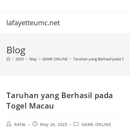
Skip
to
content
lafayetteumc.net
Blog
>
2025
>
May
>
GAME ONLINE
>
Taruhan yang Berhasil pada Tog
Taruhan yang Berhasil pada
Togel Macau
Post
Post
Post
RAf4L
May 26, 2025
GAME ONLINE
author:
published:
category: