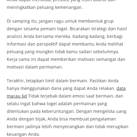
meningkatkan peluang kemenangan.
Di samping itu, jangan ragu untuk membentuk grup
dengan sesama pemain togel. Bicarakan strategi dan hasil
analisis Anda bersama mereka. Kadang-kadang, berbagi
informasi dan perspektif dapat membantu Anda melihat
peluang yang mungkin tidak kamu sadari sebelumnya.
Kerja sama ini dapat memberikan motivasi semangat dan
motivasi dalam permainan.
Terakhir, tetapkan limit dalam bermain. Pastikan Anda
hanya menggunakan dana yang dapat Anda relakan.
data
macau 6d
Tidak terjebak dalam emosi saat bermain, dan
selalu ingat bahwa togel adalah permainan yang
ditentukan pada keberuntungan. Dengan mengelola uang
Anda dengan bijak, Anda bisa membuat pengalaman
bermain jadinya lebih menyenangkan dan tidak merugikan
keuangan Anda.