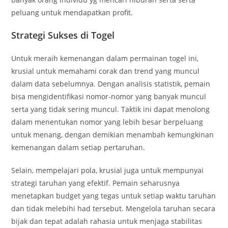
peluang untuk mendapatkan profit.
Strategi Sukses di Togel
Untuk meraih kemenangan dalam permainan togel ini,
krusial untuk memahami corak dan trend yang muncul
dalam data sebelumnya. Dengan analisis statistik, pemain
bisa mengidentifikasi nomor-nomor yang banyak muncul
serta yang tidak sering muncul. Taktik ini dapat menolong
dalam menentukan nomor yang lebih besar berpeluang
untuk menang, dengan demikian menambah kemungkinan
kemenangan dalam setiap pertaruhan.
Selain, mempelajari pola, krusial juga untuk mempunyai
strategi taruhan yang efektif. Pemain seharusnya
menetapkan budget yang tegas untuk setiap waktu taruhan
dan tidak melebihi had tersebut. Mengelola taruhan secara
bijak dan tepat adalah rahasia untuk menjaga stabilitas