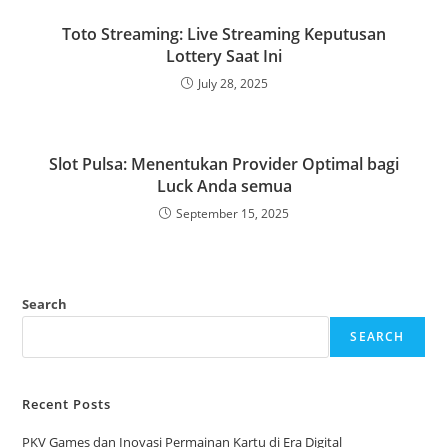
Toto Streaming: Live Streaming Keputusan
Lottery Saat Ini
July 28, 2025
Slot Pulsa: Menentukan Provider Optimal bagi
Luck Anda semua
September 15, 2025
Search
SEARCH
Recent Posts
PKV Games dan Inovasi Permainan Kartu di Era Digital