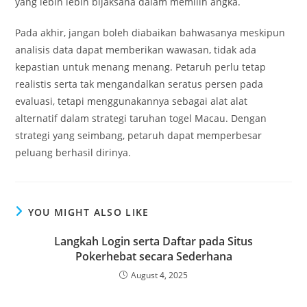
yang lebih lebih bijaksana dalam memilih angka.
Pada akhir, jangan boleh diabaikan bahwasanya meskipun
analisis data dapat memberikan wawasan, tidak ada
kepastian untuk menang menang. Petaruh perlu tetap
realistis serta tak mengandalkan seratus persen pada
evaluasi, tetapi menggunakannya sebagai alat alat
alternatif dalam strategi taruhan togel Macau. Dengan
strategi yang seimbang, petaruh dapat memperbesar
peluang berhasil dirinya.
YOU MIGHT ALSO LIKE
Langkah Login serta Daftar pada Situs
Pokerhebat secara Sederhana
August 4, 2025