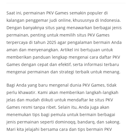
Saat ini, permainan PKV Games semakin populer di
kalangan penggemar judi online, khususnya di Indonesia.
Dengan banyaknya situs yang menawarkan berbagai jenis
permainan, penting untuk memilih situs PKV Games
terpercaya di tahun 2025 agar pengalaman bermain Anda
aman dan menyenangkan. Artikel ini bertujuan untuk
memberikan panduan lengkap mengenai cara daftar PKV
Games dengan cepat dan efektif, serta informasi terbaru
mengenai permainan dan strategi terbaik untuk menang.
Bagi Anda yang baru mengenal dunia PKV Games, tidak
perlu khawatir. Kami akan memberikan langkah-langkah
jelas dan mudah diikuti untuk mendaftar ke situs PKV
Games resmi tanpa ribet. Selain itu, Anda juga akan
menemukan tips bagi pemula untuk bermain berbagai
jenis permainan seperti dominoqq, bandarq, dan sakong.
Mari kita jelajahi bersama cara dan tips bermain PKV