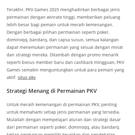
Terakhir, PKV Games 2025 menghadirkan berbagai jenis
permainan dengan winrate tinggi, memberikan peluang
lebih besar bagi pemain untuk meraih kemenangan.
Dengan berbagai pilihan permainan seperti poker,
dominoqq, bandarq, dan capsa susun, semua kalangan
dapat menemukan permainan yang sesuai dengan minat
dan strategi mereka. Ditambah dengan promo menarik
seperti bonus member baru dan cashback mingguan, PKV
Games semakin menguntungkan untuk para pemain yang
aktif.
situs pkv
Strategi Menang di Permainan PKV
Untuk meraih kemenangan di permainan PKV, penting
untuk memahami setiap jenis permainan yang tersedia.
Mulailah dengan mempelajari aturan dan strategi dasar
dari permainan seperti poker, dominoqq, atau bandarq.
Setiap permainan memiliki keunikan dan pendekatan