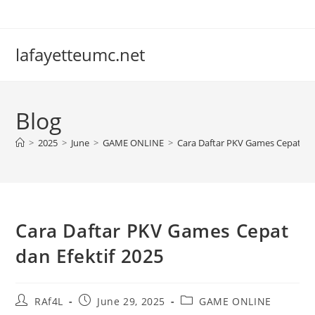
Skip
to
content
lafayetteumc.net
Blog
>
2025
>
June
>
GAME ONLINE
>
Cara Daftar PKV Games Cepat dan
Cara Daftar PKV Games Cepat
dan Efektif 2025
Post
Post
Post
RAf4L
June 29, 2025
GAME ONLINE
author:
published:
category: