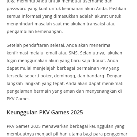
juga meminta Anda untuk membuat username dan
password yang kuat untuk keamanan akun Anda. Pastikan
semua informasi yang dimasukkan adalah akurat untuk
menghindari masalah saat melakukan transaksi atau
pengambilan kemenangan.
Setelah pendaftaran selesai, Anda akan menerima
konfirmasi melalui email atau SMS. Selanjutnya, lakukan
login menggunakan akun yang baru saja dibuat. Anda
dapat mulai menjelajah berbagai permainan PKV yang
tersedia seperti poker, dominoqq, dan bandarq. Dengan
langkah-langkah yang tepat, Anda akan dapat menikmati
pengalaman bermain yang aman dan menyenangkan di
PKV Games.
Keunggulan PKV Games 2025
PKV Games 2025 menawarkan berbagai keunggulan yang
membuatnya menjadi pilihan utama bagi para penggemar