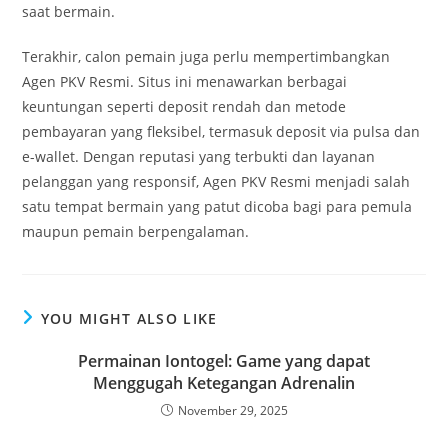
saat bermain.
Terakhir, calon pemain juga perlu mempertimbangkan
Agen PKV Resmi. Situs ini menawarkan berbagai
keuntungan seperti deposit rendah dan metode
pembayaran yang fleksibel, termasuk deposit via pulsa dan
e-wallet. Dengan reputasi yang terbukti dan layanan
pelanggan yang responsif, Agen PKV Resmi menjadi salah
satu tempat bermain yang patut dicoba bagi para pemula
maupun pemain berpengalaman.
YOU MIGHT ALSO LIKE
Permainan Iontogel: Game yang dapat
Menggugah Ketegangan Adrenalin
November 29, 2025