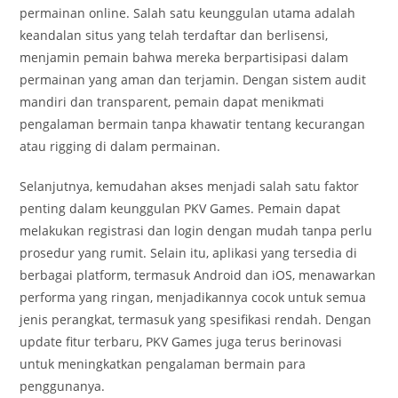
permainan online. Salah satu keunggulan utama adalah
keandalan situs yang telah terdaftar dan berlisensi,
menjamin pemain bahwa mereka berpartisipasi dalam
permainan yang aman dan terjamin. Dengan sistem audit
mandiri dan transparent, pemain dapat menikmati
pengalaman bermain tanpa khawatir tentang kecurangan
atau rigging di dalam permainan.
Selanjutnya, kemudahan akses menjadi salah satu faktor
penting dalam keunggulan PKV Games. Pemain dapat
melakukan registrasi dan login dengan mudah tanpa perlu
prosedur yang rumit. Selain itu, aplikasi yang tersedia di
berbagai platform, termasuk Android dan iOS, menawarkan
performa yang ringan, menjadikannya cocok untuk semua
jenis perangkat, termasuk yang spesifikasi rendah. Dengan
update fitur terbaru, PKV Games juga terus berinovasi
untuk meningkatkan pengalaman bermain para
penggunanya.