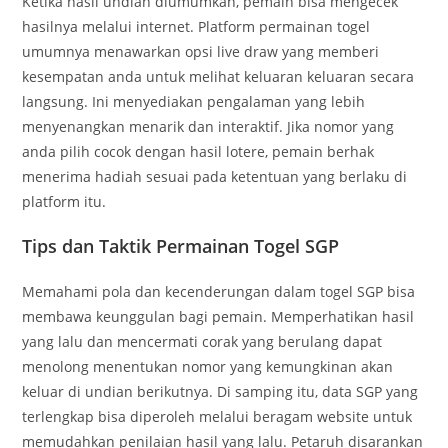
Ketika hasil undian diumumkan, pemain bisa mengecek
hasilnya melalui internet. Platform permainan togel
umumnya menawarkan opsi live draw yang memberi
kesempatan anda untuk melihat keluaran keluaran secara
langsung. Ini menyediakan pengalaman yang lebih
menyenangkan menarik dan interaktif. Jika nomor yang
anda pilih cocok dengan hasil lotere, pemain berhak
menerima hadiah sesuai pada ketentuan yang berlaku di
platform itu.
Tips dan Taktik Permainan Togel SGP
Memahami pola dan kecenderungan dalam togel SGP bisa
membawa keunggulan bagi pemain. Memperhatikan hasil
yang lalu dan mencermati corak yang berulang dapat
menolong menentukan nomor yang kemungkinan akan
keluar di undian berikutnya. Di samping itu, data SGP yang
terlengkap bisa diperoleh melalui beragam website untuk
memudahkan penilaian hasil yang lalu. Petaruh disarankan