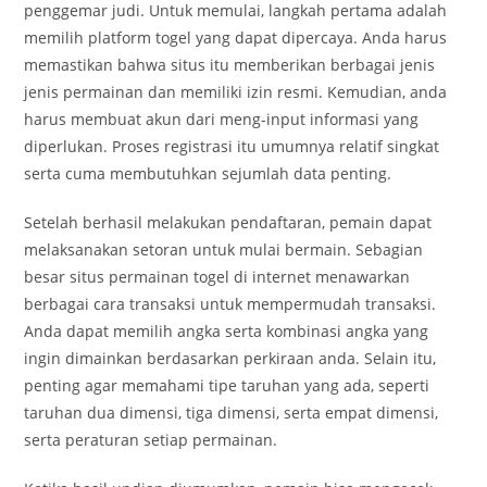
penggemar judi. Untuk memulai, langkah pertama adalah
memilih platform togel yang dapat dipercaya. Anda harus
memastikan bahwa situs itu memberikan berbagai jenis
jenis permainan dan memiliki izin resmi. Kemudian, anda
harus membuat akun dari meng-input informasi yang
diperlukan. Proses registrasi itu umumnya relatif singkat
serta cuma membutuhkan sejumlah data penting.
Setelah berhasil melakukan pendaftaran, pemain dapat
melaksanakan setoran untuk mulai bermain. Sebagian
besar situs permainan togel di internet menawarkan
berbagai cara transaksi untuk mempermudah transaksi.
Anda dapat memilih angka serta kombinasi angka yang
ingin dimainkan berdasarkan perkiraan anda. Selain itu,
penting agar memahami tipe taruhan yang ada, seperti
taruhan dua dimensi, tiga dimensi, serta empat dimensi,
serta peraturan setiap permainan.