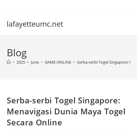
Skip
to
content
lafayetteumc.net
Blog
>
2025
>
June
>
GAME ONLINE
>
Serba-serbi Togel Singapore: Me
Serba-serbi Togel Singapore:
Menavigasi Dunia Maya Togel
Secara Online