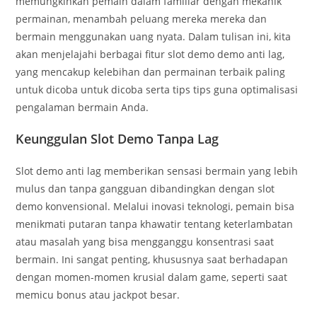
memungkinkan pemain dalam familiar dengan mekanik
permainan, menambah peluang mereka mereka dan
bermain menggunakan uang nyata. Dalam tulisan ini, kita
akan menjelajahi berbagai fitur slot demo demo anti lag,
yang mencakup kelebihan dan permainan terbaik paling
untuk dicoba untuk dicoba serta tips tips guna optimalisasi
pengalaman bermain Anda.
Keunggulan Slot Demo Tanpa Lag
Slot demo anti lag memberikan sensasi bermain yang lebih
mulus dan tanpa gangguan dibandingkan dengan slot
demo konvensional. Melalui inovasi teknologi, pemain bisa
menikmati putaran tanpa khawatir tentang keterlambatan
atau masalah yang bisa mengganggu konsentrasi saat
bermain. Ini sangat penting, khususnya saat berhadapan
dengan momen-momen krusial dalam game, seperti saat
memicu bonus atau jackpot besar.