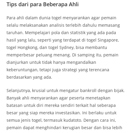
Tips dari para Beberapa Ahli
Para ahli dalam dunia togel menyarankan agar pemain
selalu melaksanakan analisis terlebih dahulu memasang
taruhan. Mempelajari pola dan statistik yang ada pada
hasil yang lalu, seperti yang terdapat di togel Singapore,
togel Hongkong, dan togel Sydney, bisa membantu
memperbesar peluang menang. Di samping itu, pemain
dianjurkan untuk tidak hanya mengandalkan
keberuntungan, tetapi juga strategi yang terencana
berdasarkan yang ada.
Selanjutnya, krusial untuk mengatur bankroll dengan bijak.
Banyak ahli menyarankan agar peserta menetapkan
batasan untuk diri mereka sendiri terkait hal seberapa
besar yang siap mereka investasikan. Ini berlaku untuk
semua jenis togel, termasuk kudatoto. Dengan cara ini,
pemain dapat menghindari kerugian besar dan bisa lebih