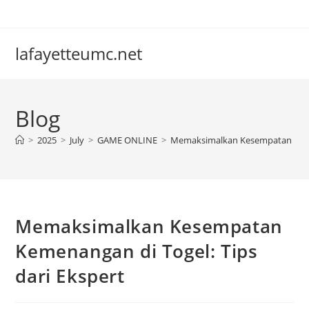
Skip
to
content
lafayetteumc.net
Blog
>
2025
>
July
>
GAME ONLINE
>
Memaksimalkan Kesempatan Kemen
Memaksimalkan Kesempatan
Kemenangan di Togel: Tips
dari Ekspert