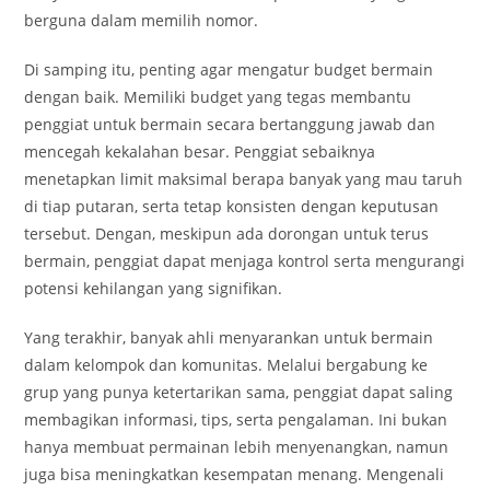
berguna dalam memilih nomor.
Di samping itu, penting agar mengatur budget bermain
dengan baik. Memiliki budget yang tegas membantu
penggiat untuk bermain secara bertanggung jawab dan
mencegah kekalahan besar. Penggiat sebaiknya
menetapkan limit maksimal berapa banyak yang mau taruh
di tiap putaran, serta tetap konsisten dengan keputusan
tersebut. Dengan, meskipun ada dorongan untuk terus
bermain, penggiat dapat menjaga kontrol serta mengurangi
potensi kehilangan yang signifikan.
Yang terakhir, banyak ahli menyarankan untuk bermain
dalam kelompok dan komunitas. Melalui bergabung ke
grup yang punya ketertarikan sama, penggiat dapat saling
membagikan informasi, tips, serta pengalaman. Ini bukan
hanya membuat permainan lebih menyenangkan, namun
juga bisa meningkatkan kesempatan menang. Mengenali