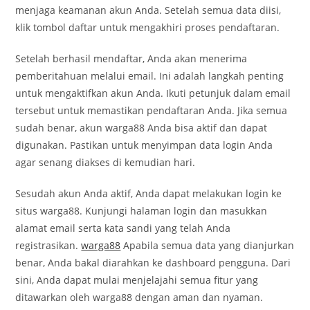
menjaga keamanan akun Anda. Setelah semua data diisi,
klik tombol daftar untuk mengakhiri proses pendaftaran.
Setelah berhasil mendaftar, Anda akan menerima
pemberitahuan melalui email. Ini adalah langkah penting
untuk mengaktifkan akun Anda. Ikuti petunjuk dalam email
tersebut untuk memastikan pendaftaran Anda. Jika semua
sudah benar, akun warga88 Anda bisa aktif dan dapat
digunakan. Pastikan untuk menyimpan data login Anda
agar senang diakses di kemudian hari.
Sesudah akun Anda aktif, Anda dapat melakukan login ke
situs warga88. Kunjungi halaman login dan masukkan
alamat email serta kata sandi yang telah Anda
registrasikan.
warga88
Apabila semua data yang dianjurkan
benar, Anda bakal diarahkan ke dashboard pengguna. Dari
sini, Anda dapat mulai menjelajahi semua fitur yang
ditawarkan oleh warga88 dengan aman dan nyaman.