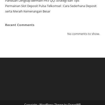
Panduan Lengkap Bermain PKV QQ: Strategi dan Tips
Permainan Slot Deposit Pulsa Telkomsel : Cara Sederhana Deposit
serta Meraih Kemenangan Besar
Recent Comments
No comments to show.
Copyright - WordPress Theme by OceanWP