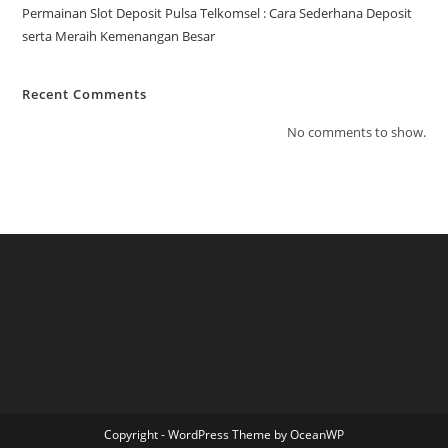
Permainan Slot Deposit Pulsa Telkomsel : Cara Sederhana Deposit
serta Meraih Kemenangan Besar
Recent Comments
No comments to show.
Copyright - WordPress Theme by OceanWP