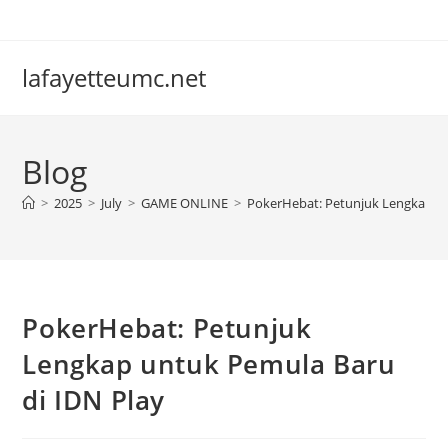
Skip
to
content
lafayetteumc.net
Blog
>
2025
>
July
>
GAME ONLINE
>
PokerHebat: Petunjuk Lengkap un
PokerHebat: Petunjuk
Lengkap untuk Pemula Baru
di IDN Play