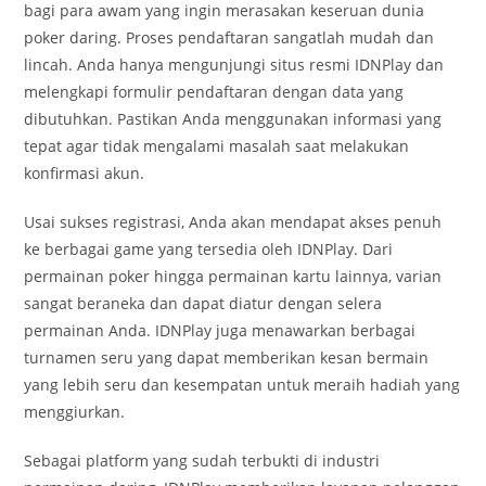
bagi para awam yang ingin merasakan keseruan dunia
poker daring. Proses pendaftaran sangatlah mudah dan
lincah. Anda hanya mengunjungi situs resmi IDNPlay dan
melengkapi formulir pendaftaran dengan data yang
dibutuhkan. Pastikan Anda menggunakan informasi yang
tepat agar tidak mengalami masalah saat melakukan
konfirmasi akun.
Usai sukses registrasi, Anda akan mendapat akses penuh
ke berbagai game yang tersedia oleh IDNPlay. Dari
permainan poker hingga permainan kartu lainnya, varian
sangat beraneka dan dapat diatur dengan selera
permainan Anda. IDNPlay juga menawarkan berbagai
turnamen seru yang dapat memberikan kesan bermain
yang lebih seru dan kesempatan untuk meraih hadiah yang
menggiurkan.
Sebagai platform yang sudah terbukti di industri