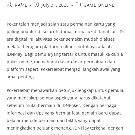
Post
Post
Post
RAf4L
July 31, 2025
GAME ONLINE
author:
published:
category:
Poker telah menjadi salah satu permainan kartu yang
paling populer di seluruh dunia, termasuk di tanah air. Di
era digital ini, aktivitas poker semakin mudah diakses
melalui beragam platform online, contohnya adalah
IDNPlay. Bagi pemula yang tertarik untuk masuk ke dunia
poker online, memahami dasar-dasar permainan dan
platform seperti PokerHebat menjadi langkah awal yang
amat penting.
PokerHebat menawarkan petunjuk lengkap untuk pemula,
yang mencakup semua aspek yang harus diketahui
sebelum mulai bermain di IDNPoker. Dengan berbagai
informasi dan tips yang bermanfaat, pemain baru dapat
belajar metode bermain dan taktik yang dapat
meningkatkan peluang menang. IDNPlay terkenal dengan