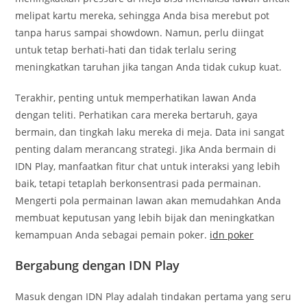
melipat kartu mereka, sehingga Anda bisa merebut pot
tanpa harus sampai showdown. Namun, perlu diingat
untuk tetap berhati-hati dan tidak terlalu sering
meningkatkan taruhan jika tangan Anda tidak cukup kuat.
Terakhir, penting untuk memperhatikan lawan Anda
dengan teliti. Perhatikan cara mereka bertaruh, gaya
bermain, dan tingkah laku mereka di meja. Data ini sangat
penting dalam merancang strategi. Jika Anda bermain di
IDN Play, manfaatkan fitur chat untuk interaksi yang lebih
baik, tetapi tetaplah berkonsentrasi pada permainan.
Mengerti pola permainan lawan akan memudahkan Anda
membuat keputusan yang lebih bijak dan meningkatkan
kemampuan Anda sebagai pemain poker.
idn poker
Bergabung dengan IDN Play
Masuk dengan IDN Play adalah tindakan pertama yang seru