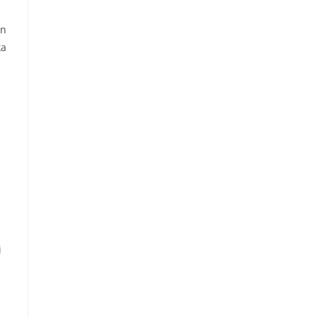
an
ka
i