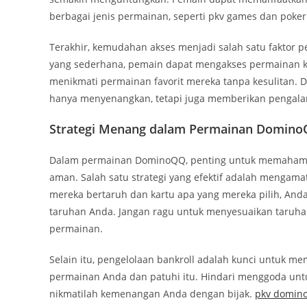
berbagai jenis permainan, seperti pkv games dan poker
Terakhir, kemudahan akses menjadi salah satu faktor p
yang sederhana, pemain dapat mengakses permainan k
menikmati permainan favorit mereka tanpa kesulitan. 
hanya menyenangkan, tetapi juga memberikan pengal
Strategi Menang dalam Permainan Domin
Dalam permainan DominoQQ, penting untuk memahami
aman. Salah satu strategi yang efektif adalah menga
mereka bertaruh dan kartu apa yang mereka pilih, And
taruhan Anda. Jangan ragu untuk menyesuaikan taruh
permainan.
Selain itu, pengelolaan bankroll adalah kunci untuk
permainan Anda dan patuhi itu. Hindari menggoda untu
nikmatilah kemenangan Anda dengan bijak.
pkv domin