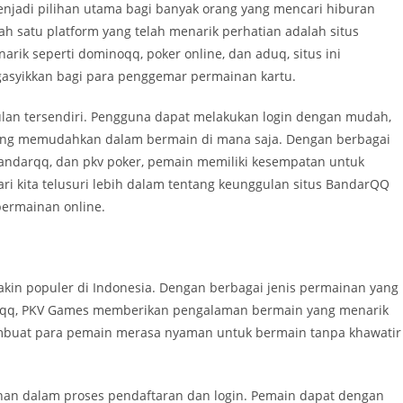
menjadi pilihan utama bagi banyak orang yang mencari hiburan
h satu platform yang telah menarik perhatian adalah situs
k seperti dominoqq, poker online, dan aduq, situs ini
syikkan bagi para penggemar permainan kartu.
n tersendiri. Pengguna dapat melakukan login dengan mudah,
yang memudahkan dalam bermain di mana saja. Dengan berbagai
bandarqq, dan pkv poker, pemain memiliki kesempatan untuk
i kita telusuri lebih dalam tentang keunggulan situs BandarQQ
ermainan online.
in populer di Indonesia. Dengan berbagai jenis permainan yang
darqq, PKV Games memberikan pengalaman bermain yang menarik
mbuat para pemain merasa nyaman untuk bermain tanpa khawatir
an dalam proses pendaftaran dan login. Pemain dapat dengan