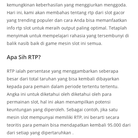
kemungkinan keberhasilan yang menggiurkan menggoda.
Hari ini, kami akan membahas tentang rtp dari slot gacor
yang trending populer dan cara Anda bisa memanfaatkan
info rtp slot untuk meraih output paling optimal. Tetaplah
menyimak untuk mempelajari rahasia yang tersembunyi di
balik nasib baik di game mesin slot ini semua.
Apa Sih RTP?
RTP ialah persentase yang menggambarkan seberapa
besar dari total taruhan yang bisa kembali dibayarkan
kepada para pemain dalam periode tertentu tertentu.
Angka ini untuk diketahui oleh diketahui oleh para
permainan slot, hal ini akan menampilkan potensi
keuntungan yang diperoleh. Sebagai contoh, jika satu
mesin slot mempunyai memiliki RTP, ini berarti secara
teoritis para pemain bisa mendapatkan kembali 95.000 dari
dari setiap yang dipertaruhkan .