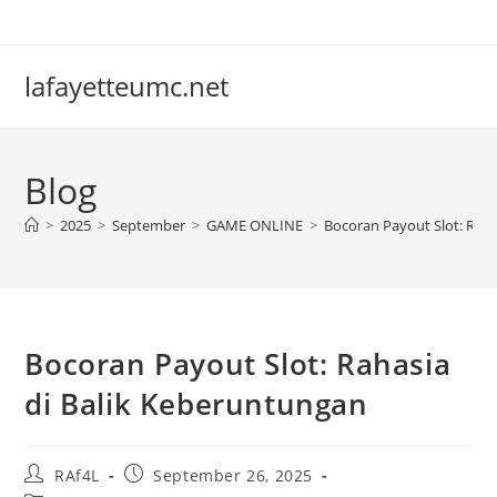
Skip
to
content
lafayetteumc.net
Blog
>
2025
>
September
>
GAME ONLINE
>
Bocoran Payout Slot: Raha
Bocoran Payout Slot: Rahasia
di Balik Keberuntungan
Post
Post
RAf4L
September 26, 2025
author:
published: