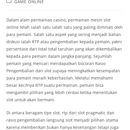
Post
GAME ONLINE
category:
Dalam alam permainan casino, permainan mesin slot
online telah salah satu salah satu yang paling diminati oleh
para pemain. Salah satu aspek yang sering menjadi bahan
diskusi ialah RTP atau pengembalian kepada pemain, yakni
persentase dari total total taruhan yang akan dikembalikan
kepada para pemain dalam jangka panjang. Sejumlah
pemain yang mencari mendapatkan bocoran Rasio
Pengembalian dari slot supaya meningkatkan kesempatan
para pemain meraih keberhasilan. Melalui memahami
besar kecilnya RTP suatu permainan, pemain bisa
mengambil pilihan yang lebih cerdas ketika menentukan
slot untuk akan bermain.
Di antara beragam tipe slot, rtp dari slot pragmatic dan
rasio pengembalian langsung slot menjadi pilihan utama
karena memberikan bukan hanya kesenangan tetapi juga