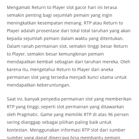
Mengamati Return to Player slot gacor hari ini terasa
semakin penting bagi sejumlah pemain yang ingin
meningkatkan kesempatan menang. RTP atau Return to
Player adalah prosentase dari total total taruhan yang akan
kepada sejumlah pemain dalam waktu yang ditentukan.
Dalam ranah permainan slot, semakin tinggi besar Return
to Player, semakin besar kemungkinan pemain
mendapatkan kembali sebagian dari taruhan mereka. Oleh
karena itu, mengetahui Return to Player dari aneka
permainan slot yang tersedia menjadi kunci utama untuk
mendapatkan keberuntungan.
Saat ini, banyak penyedia permainan slot yang memberikan
RTP yang tinggi, seperti slot permainan yang ditawarkan
oleh Pragmatic. Game yang memiliki RTP di atas 96 persen
sering dianggap sebagai pilihan paling baik untuk
kontestan. Menggunakan informasi RTP slot dari sumber
sumber yang dapat dipercaya bisa membantu pemain