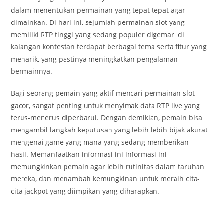
dalam menentukan permainan yang tepat tepat agar
dimainkan. Di hari ini, sejumlah permainan slot yang
memiliki RTP tinggi yang sedang populer digemari di
kalangan kontestan terdapat berbagai tema serta fitur yang
menarik, yang pastinya meningkatkan pengalaman
bermainnya.
Bagi seorang pemain yang aktif mencari permainan slot
gacor, sangat penting untuk menyimak data RTP live yang
terus-menerus diperbarui. Dengan demikian, pemain bisa
mengambil langkah keputusan yang lebih lebih bijak akurat
mengenai game yang mana yang sedang memberikan
hasil. Memanfaatkan informasi ini informasi ini
memungkinkan pemain agar lebih rutinitas dalam taruhan
mereka, dan menambah kemungkinan untuk meraih cita-
cita jackpot yang diimpikan yang diharapkan.