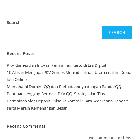
Search
SEARCH
Recent Posts
PKV Games dan Inovasi Permainan Kartu di Era Digital
10 Alasan Mengapa PKV Games Menjadi Pilihan Utama dalam Dunia
Judi Online
Memahami DominoQQ dan Perbedaannya dengan BandarQQ
Panduan Lengkap Bermain PKV QQ: Strategi dan Tips
Permainan Slot Deposit Pulsa Telkomsel : Cara Sederhana Deposit
serta Meraih Kemenangan Besar
Recent Comments
No comments to show.