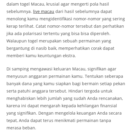
dalam togel Macau, krusial agar mengerti pola hasil
sebelumnya.
live macau
dari hasil sebelumnya dapat
menolong kamu mengidentifikasi nomor-nomor yang sering
kerap terlihat. Catat nomor-nomor tersebut dan perhatikan
jika ada polarisasi tertentu yang bisa bisa diperoleh.
Walaupun togel merupakan sebuah permainan yang
bergantung di nasib baik, memperhatikan corak dapat
memberi kamu keuntungan ekstra.
Di samping mengawasi keluaran Macau, signifikan agar
menyusun anggaran permainan kamu. Tentukan seberapa
banyak dana yang kamu siapkan bagi bermain setiap pekan
serta patuhi anggara tersebut. Hindari tergoda untuk
menghabiskan lebih jumlah yang sudah Anda rencanakan,
karena ini dapat mengarah kepada kehilangan finansial
yang signifikan. Dengan mengelola keuangan Anda secara
tepat, Anda dapat terus menikmati permainan tanpa
merasa beban.