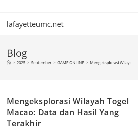
Skip
to
content
lafayetteumc.net
Blog
>
2025
>
September
>
GAME ONLINE
>
Mengeksplorasi Wilayah To
Mengeksplorasi Wilayah Togel
Macao: Data dan Hasil Yang
Terakhir