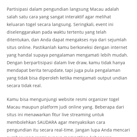
Partisipasi dalam pengundian langsung Macau adalah
salah satu cara yang sangat interaktif agar melihat
keluaran togel secara langsung. Seringkali, event ini
diselenggarakan pada waktu tertentu yang telah
ditentukan, dan Anda dapat mengakses nya dari sejumlah
situs online. Pastikanlah kamu berkoneksi dengan internet
yang handal supaya pengalaman mengamati lebih mudah.
Dengan berpartisipasi dalam live draw, kamu tidak hanya
mendapat berita terupdate, tapi juga pula pengalaman
yang tidak bisa diperoleh ketika mengamati output undian
secara tidak real.
Kamu bisa mengunjungi website resmi organizer togel
Macau maupun platform judi online yang. Beberapa dari
situs ini menawarkan fitur live streaming untuk
membolehkan SAUDARA agar menyaksikan cara
pengundian itu secara real-time. Jangan lupa Anda mencari