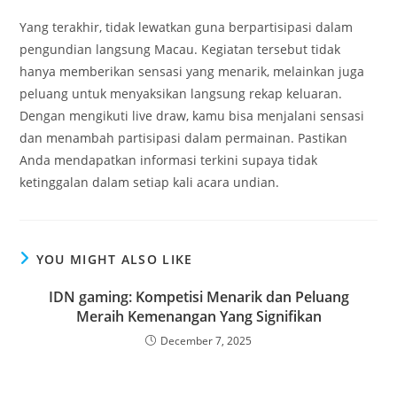
Yang terakhir, tidak lewatkan guna berpartisipasi dalam
pengundian langsung Macau. Kegiatan tersebut tidak
hanya memberikan sensasi yang menarik, melainkan juga
peluang untuk menyaksikan langsung rekap keluaran.
Dengan mengikuti live draw, kamu bisa menjalani sensasi
dan menambah partisipasi dalam permainan. Pastikan
Anda mendapatkan informasi terkini supaya tidak
ketinggalan dalam setiap kali acara undian.
YOU MIGHT ALSO LIKE
IDN gaming: Kompetisi Menarik dan Peluang
Meraih Kemenangan Yang Signifikan
December 7, 2025