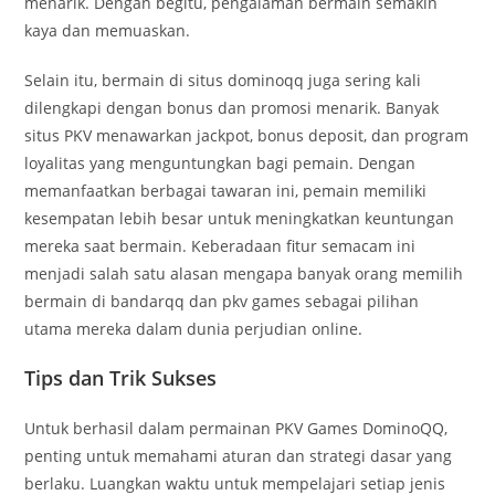
menarik. Dengan begitu, pengalaman bermain semakin
kaya dan memuaskan.
Selain itu, bermain di situs dominoqq juga sering kali
dilengkapi dengan bonus dan promosi menarik. Banyak
situs PKV menawarkan jackpot, bonus deposit, dan program
loyalitas yang menguntungkan bagi pemain. Dengan
memanfaatkan berbagai tawaran ini, pemain memiliki
kesempatan lebih besar untuk meningkatkan keuntungan
mereka saat bermain. Keberadaan fitur semacam ini
menjadi salah satu alasan mengapa banyak orang memilih
bermain di bandarqq dan pkv games sebagai pilihan
utama mereka dalam dunia perjudian online.
Tips dan Trik Sukses
Untuk berhasil dalam permainan PKV Games DominoQQ,
penting untuk memahami aturan dan strategi dasar yang
berlaku. Luangkan waktu untuk mempelajari setiap jenis