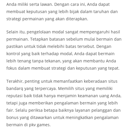
Anda miliki serta lawan. Dengan cara ini, Anda dapat
membuat keputusan yang lebih bijak dalam taruhan dan
strategi permainan yang akan diterapkan.
Selain itu, pengelolaan modal sangat mempengaruhi hasil
permainan. Tetapkan batasan sebelum mulai bermain dan
pastikan untuk tidak melebihi batas tersebut. Dengan
kontrol yang baik terhadap modal, Anda dapat bermain
lebih tenang tanpa tekanan, yang akan membantu Anda
fokus dalam membuat strategi dan keputusan yang tepat.
Terakhir, penting untuk memanfaatkan keberadaan situs
bandarq yang terpercaya. Memilih situs yang memiliki
reputasi baik tidak hanya menjamin keamanan uang Anda,
tetapi juga memberikan pengalaman bermain yang lebih
fair. Selalu periksa betapa baiknya layanan pelanggan dan
bonus yang ditawarkan untuk meningkatkan pengalaman
bermain di pkv games.