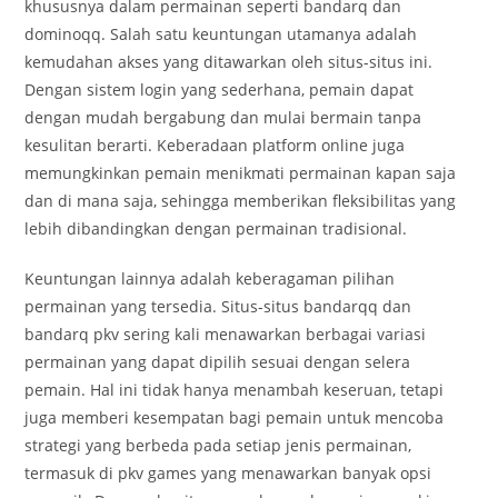
khususnya dalam permainan seperti bandarq dan
dominoqq. Salah satu keuntungan utamanya adalah
kemudahan akses yang ditawarkan oleh situs-situs ini.
Dengan sistem login yang sederhana, pemain dapat
dengan mudah bergabung dan mulai bermain tanpa
kesulitan berarti. Keberadaan platform online juga
memungkinkan pemain menikmati permainan kapan saja
dan di mana saja, sehingga memberikan fleksibilitas yang
lebih dibandingkan dengan permainan tradisional.
Keuntungan lainnya adalah keberagaman pilihan
permainan yang tersedia. Situs-situs bandarqq dan
bandarq pkv sering kali menawarkan berbagai variasi
permainan yang dapat dipilih sesuai dengan selera
pemain. Hal ini tidak hanya menambah keseruan, tetapi
juga memberi kesempatan bagi pemain untuk mencoba
strategi yang berbeda pada setiap jenis permainan,
termasuk di pkv games yang menawarkan banyak opsi