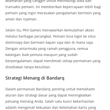
keamanan yang canggih untuk melindungi data dan
transaksi pemain. Ini memberikan kepercayaan lebih bagi
pemain yang ingin merasakan pengalaman bermain yang
aman dan nyaman.
Selain itu, PKV Games menawarkan kemudahan akses
melalui berbagai perangkat. Pemain bisa login ke situs
dominoqq dan bermain kapan saja dan di mana saja.
Dengan antarmuka yang ramah pengguna, semua
kalangan, baik pemula maupun yang sudah
berpengalaman, dapat menikmati setiap permainan yang
disediakan tanpa kesulitan.
Strategi Menang di Bandarq
Dalam permainan Bandarq, penting untuk memahami
aturan dan strategi dasar yang dapat meningkatkan
peluang menang Anda. Salah satu kunci keberhasilan
adalah mengenali kekuatan dan kelemahan kartu yang