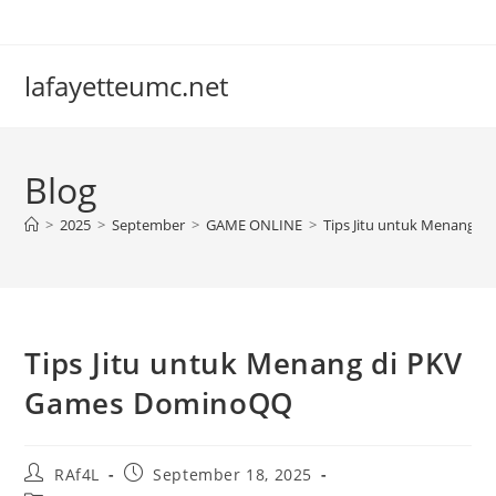
Skip
to
content
lafayetteumc.net
Blog
>
2025
>
September
>
GAME ONLINE
>
Tips Jitu untuk Menang 
Tips Jitu untuk Menang di PKV
Games DominoQQ
Post
Post
RAf4L
September 18, 2025
author:
published: