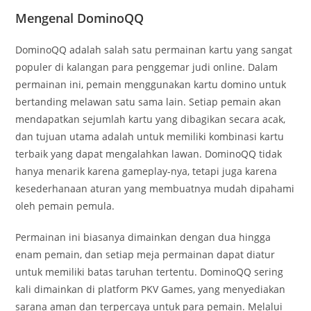
Mengenal DominoQQ
DominoQQ adalah salah satu permainan kartu yang sangat
populer di kalangan para penggemar judi online. Dalam
permainan ini, pemain menggunakan kartu domino untuk
bertanding melawan satu sama lain. Setiap pemain akan
mendapatkan sejumlah kartu yang dibagikan secara acak,
dan tujuan utama adalah untuk memiliki kombinasi kartu
terbaik yang dapat mengalahkan lawan. DominoQQ tidak
hanya menarik karena gameplay-nya, tetapi juga karena
kesederhanaan aturan yang membuatnya mudah dipahami
oleh pemain pemula.
Permainan ini biasanya dimainkan dengan dua hingga
enam pemain, dan setiap meja permainan dapat diatur
untuk memiliki batas taruhan tertentu. DominoQQ sering
kali dimainkan di platform PKV Games, yang menyediakan
sarana aman dan terpercaya untuk para pemain. Melalui