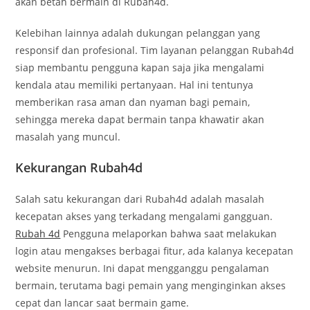
akan betah bermain di Rubah4d.
Kelebihan lainnya adalah dukungan pelanggan yang
responsif dan profesional. Tim layanan pelanggan Rubah4d
siap membantu pengguna kapan saja jika mengalami
kendala atau memiliki pertanyaan. Hal ini tentunya
memberikan rasa aman dan nyaman bagi pemain,
sehingga mereka dapat bermain tanpa khawatir akan
masalah yang muncul.
Kekurangan Rubah4d
Salah satu kekurangan dari Rubah4d adalah masalah
kecepatan akses yang terkadang mengalami gangguan.
Rubah 4d
Pengguna melaporkan bahwa saat melakukan
login atau mengakses berbagai fitur, ada kalanya kecepatan
website menurun. Ini dapat mengganggu pengalaman
bermain, terutama bagi pemain yang menginginkan akses
cepat dan lancar saat bermain game.