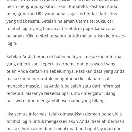
perlu mengunjungi situs resmi Rubah4d. Pastikan Anda
menggunakan URL yang benar agar terhindar dari situs
yang tidak resmi. Setelah halaman utama terbuka, cari
tombol login yang biasanya terletak di pojok kanan atas
halaman. Klik tombol tersebut untuk melanjutkan ke proses
login.
Setelah Anda berada di halaman login, masukkan informasi
yang diperlukan, seperti username dan password yang
telah Anda daftarkan sebelumnya. Pastikan data yang Anda
masukkan benar untuk menghindari kesalahan saat
mencoba masuk. Jika Anda lupa salah satu dari informasi
tersebut, biasanya tersedia opsi untuk mengatur ulang
password atau mengambil username yang hilang.
Jika semua informasi telah dimasukkan dengan benar, klik
tombol login untuk mengakses akun Anda. Setelah berhasil
masuk, Anda akan dapat menikmati berbagai layanan dan