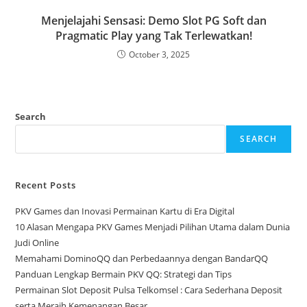
Menjelajahi Sensasi: Demo Slot PG Soft dan
Pragmatic Play yang Tak Terlewatkan!
October 3, 2025
Search
SEARCH
Recent Posts
PKV Games dan Inovasi Permainan Kartu di Era Digital
10 Alasan Mengapa PKV Games Menjadi Pilihan Utama dalam Dunia
Judi Online
Memahami DominoQQ dan Perbedaannya dengan BandarQQ
Panduan Lengkap Bermain PKV QQ: Strategi dan Tips
Permainan Slot Deposit Pulsa Telkomsel : Cara Sederhana Deposit
serta Meraih Kemenangan Besar