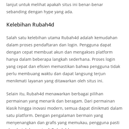
lanjut untuk melihat apakah situs ini benar-benar
sebanding dengan hype yang ada.
Kelebihan Rubah4d
Salah satu kelebihan utama Rubah4d adalah kemudahan
dalam proses pendaftaran dan login. Pengguna dapat
dengan cepat membuat akun dan mengakses platform
hanya dalam beberapa langkah sederhana. Proses login
yang cepat dan efisien memastikan bahwa pengguna tidak
perlu membuang waktu dan dapat langsung terjun
menikmati layanan yang ditawarkan oleh situs ini.
Selain itu, Rubah4d menawarkan berbagai pilihan
permainan yang menarik dan beragam. Dari permainan
klasik hingga inovasi modern, semua dapat dinikmati dalam
satu platform. Dengan pengalaman bermain yang
menyenangkan dan grafis yang memukau, pengguna pasti