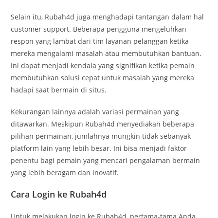
Selain itu, Rubah4d juga menghadapi tantangan dalam hal
customer support. Beberapa pengguna mengeluhkan
respon yang lambat dari tim layanan pelanggan ketika
mereka mengalami masalah atau membutuhkan bantuan.
Ini dapat menjadi kendala yang signifikan ketika pemain
membutuhkan solusi cepat untuk masalah yang mereka
hadapi saat bermain di situs.
Kekurangan lainnya adalah variasi permainan yang
ditawarkan. Meskipun Rubah4d menyediakan beberapa
pilihan permainan, jumlahnya mungkin tidak sebanyak
platform lain yang lebih besar. Ini bisa menjadi faktor
penentu bagi pemain yang mencari pengalaman bermain
yang lebih beragam dan inovatif.
Cara Login ke Rubah4d
Untuk melakukan login ke Rubah4d, pertama-tama Anda