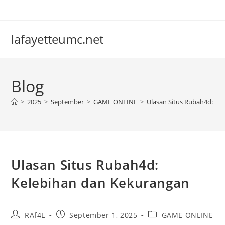
Skip
to
content
lafayetteumc.net
Blog
>
2025
>
September
>
GAME ONLINE
>
Ulasan Situs Rubah4d: Ke
Ulasan Situs Rubah4d:
Kelebihan dan Kekurangan
Post
Post
Post
RAf4L
September 1, 2025
GAME ONLINE
author:
published:
category: