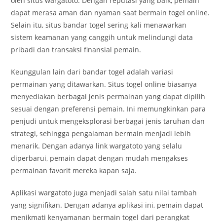
oleh situs wargatoto. Dengan reputasi yang baik, pemain
dapat merasa aman dan nyaman saat bermain togel online.
Selain itu, situs bandar togel sering kali menawarkan
sistem keamanan yang canggih untuk melindungi data
pribadi dan transaksi finansial pemain.
Keunggulan lain dari bandar togel adalah variasi
permainan yang ditawarkan. Situs togel online biasanya
menyediakan berbagai jenis permainan yang dapat dipilih
sesuai dengan preferensi pemain. Ini memungkinkan para
penjudi untuk mengeksplorasi berbagai jenis taruhan dan
strategi, sehingga pengalaman bermain menjadi lebih
menarik. Dengan adanya link wargatoto yang selalu
diperbarui, pemain dapat dengan mudah mengakses
permainan favorit mereka kapan saja.
Aplikasi wargatoto juga menjadi salah satu nilai tambah
yang signifikan. Dengan adanya aplikasi ini, pemain dapat
menikmati kenyamanan bermain togel dari perangkat