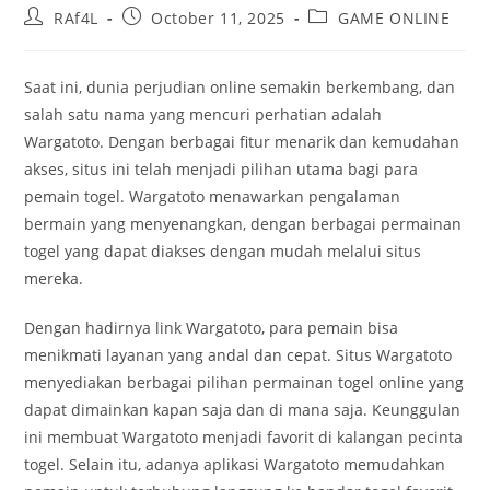
Post
Post
Post
RAf4L
October 11, 2025
GAME ONLINE
author:
published:
category:
Saat ini, dunia perjudian online semakin berkembang, dan
salah satu nama yang mencuri perhatian adalah
Wargatoto. Dengan berbagai fitur menarik dan kemudahan
akses, situs ini telah menjadi pilihan utama bagi para
pemain togel. Wargatoto menawarkan pengalaman
bermain yang menyenangkan, dengan berbagai permainan
togel yang dapat diakses dengan mudah melalui situs
mereka.
Dengan hadirnya link Wargatoto, para pemain bisa
menikmati layanan yang andal dan cepat. Situs Wargatoto
menyediakan berbagai pilihan permainan togel online yang
dapat dimainkan kapan saja dan di mana saja. Keunggulan
ini membuat Wargatoto menjadi favorit di kalangan pecinta
togel. Selain itu, adanya aplikasi Wargatoto memudahkan