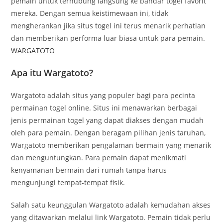
pemain untuk terhubung langsung ke bandar togel favorit
mereka. Dengan semua keistimewaan ini, tidak
mengherankan jika situs togel ini terus menarik perhatian
dan memberikan performa luar biasa untuk para pemain.
WARGATOTO
Apa itu Wargatoto?
Wargatoto adalah situs yang populer bagi para pecinta
permainan togel online. Situs ini menawarkan berbagai
jenis permainan togel yang dapat diakses dengan mudah
oleh para pemain. Dengan beragam pilihan jenis taruhan,
Wargatoto memberikan pengalaman bermain yang menarik
dan menguntungkan. Para pemain dapat menikmati
kenyamanan bermain dari rumah tanpa harus
mengunjungi tempat-tempat fisik.
Salah satu keunggulan Wargatoto adalah kemudahan akses
yang ditawarkan melalui link Wargatoto. Pemain tidak perlu