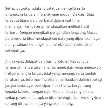
Setiap output produksi dicatat dengan teliti serta
dirangkum ke dalam format yang mudah diakses. Data
tersebut biasanya diperbarui dalam real-time,
memungkinkan peserta mendapatkan melihat hasil
terbaru. Dengan mengikuti pengundian langsung Macau,
para peserta bisa mendapatkan data yang diperlukan agar
mengevaluasi kemungkinan mereka dalam permainan
selanjutnya.
Angka yang didapat dari hasil produksi Macau juga
termasuk menyertakan analisis mendalam yang mencakup
frekuensi angka keluar, total yang menang, serta jumlah
taruhannya. Informasi itu bisa dimanfaatkan dalam strategi
jangka lama, agar partisipan tidak hanya bergantung
kepada keberuntungan saja. Melalui data yang benar,
setiap peserta diharapkan bisa meningkatkan kemungkinan
untung dirinya di masa yang akan datang.