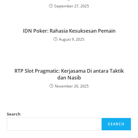
September 27, 2025
IDN Poker: Rahasia Kesuksesan Pemain
August 9, 2025
RTP Slot Pragmatic: Kerjasama Di antara Taktik
dan Nasib
November 20, 2025
Search
SEARCH