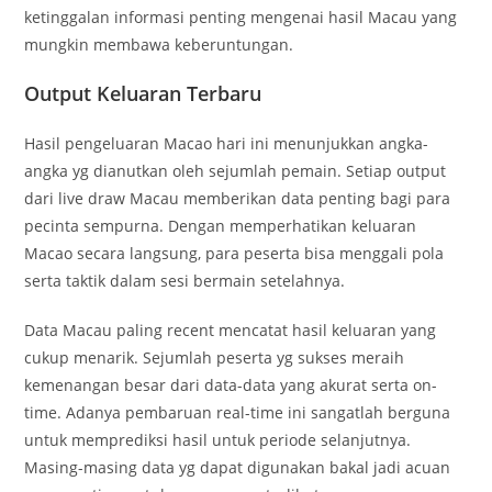
ketinggalan informasi penting mengenai hasil Macau yang
mungkin membawa keberuntungan.
Output Keluaran Terbaru
Hasil pengeluaran Macao hari ini menunjukkan angka-
angka yg dianutkan oleh sejumlah pemain. Setiap output
dari live draw Macau memberikan data penting bagi para
pecinta sempurna. Dengan memperhatikan keluaran
Macao secara langsung, para peserta bisa menggali pola
serta taktik dalam sesi bermain setelahnya.
Data Macau paling recent mencatat hasil keluaran yang
cukup menarik. Sejumlah peserta yg sukses meraih
kemenangan besar dari data-data yang akurat serta on-
time. Adanya pembaruan real-time ini sangatlah berguna
untuk memprediksi hasil untuk periode selanjutnya.
Masing-masing data yg dapat digunakan bakal jadi acuan