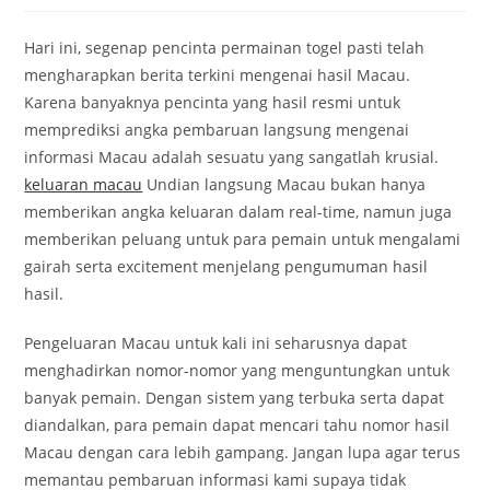
Hari ini, segenap pencinta permainan togel pasti telah
mengharapkan berita terkini mengenai hasil Macau.
Karena banyaknya pencinta yang hasil resmi untuk
memprediksi angka pembaruan langsung mengenai
informasi Macau adalah sesuatu yang sangatlah krusial.
keluaran macau
Undian langsung Macau bukan hanya
memberikan angka keluaran dalam real-time, namun juga
memberikan peluang untuk para pemain untuk mengalami
gairah serta excitement menjelang pengumuman hasil
hasil.
Pengeluaran Macau untuk kali ini seharusnya dapat
menghadirkan nomor-nomor yang menguntungkan untuk
banyak pemain. Dengan sistem yang terbuka serta dapat
diandalkan, para pemain dapat mencari tahu nomor hasil
Macau dengan cara lebih gampang. Jangan lupa agar terus
memantau pembaruan informasi kami supaya tidak