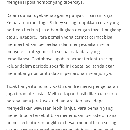
mengenai pola nombor yang dipercaya.
Dalam dunia togel, setiap game punya ciri-ciri uniknya.
Keluaran nomor togel Sidney sering tunjukkan corak yang
berbeda berlain jika dibandingkan dengan togel Hongkong
atau Singapore. Para pemain yang cermat cermat bisa
memperhatikan perbedaan dan menyesuaikan serta
menyetel strategi mereka sesuai data data yang
tersedianya. Contohnya, apabila nomor tertentu sering
keluar dalam periode spesifik, ini dapat jadi tanda agar
menimbang nomor itu dalam pertaruhan selanjutnya.
Tidak hanya itu nomor, waktu dan frekuensi pengeluaran
juga teramat krusial. Melihat kapan hasil dilakukan serta
berapa lama jarak waktu di antara tiap hasil dapat
menyediakan wawasan lebih lanjut. Para pemain yang
meneliti pola tersebut bisa menemukan periode dimana
nomor tertentu kemungkinan besar muncul lebih sering
sering. Dengan pemahaman yang lebih baik mengenai