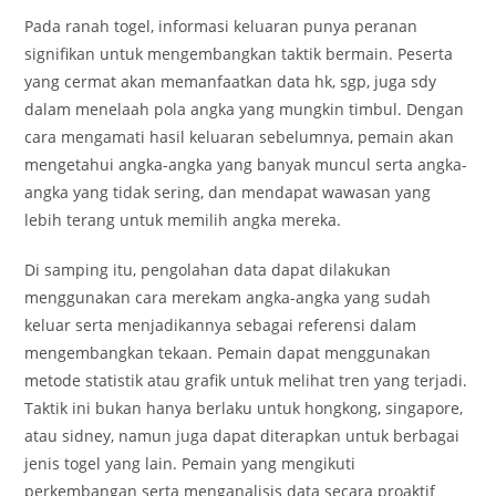
Pada ranah togel, informasi keluaran punya peranan
signifikan untuk mengembangkan taktik bermain. Peserta
yang cermat akan memanfaatkan data hk, sgp, juga sdy
dalam menelaah pola angka yang mungkin timbul. Dengan
cara mengamati hasil keluaran sebelumnya, pemain akan
mengetahui angka-angka yang banyak muncul serta angka-
angka yang tidak sering, dan mendapat wawasan yang
lebih terang untuk memilih angka mereka.
Di samping itu, pengolahan data dapat dilakukan
menggunakan cara merekam angka-angka yang sudah
keluar serta menjadikannya sebagai referensi dalam
mengembangkan tekaan. Pemain dapat menggunakan
metode statistik atau grafik untuk melihat tren yang terjadi.
Taktik ini bukan hanya berlaku untuk hongkong, singapore,
atau sidney, namun juga dapat diterapkan untuk berbagai
jenis togel yang lain. Pemain yang mengikuti
perkembangan serta menganalisis data secara proaktif