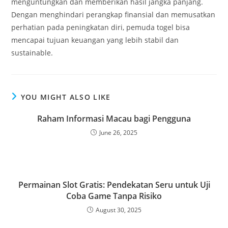
menguntungkan dan memberikan hasil jangka panjang.
Dengan menghindari perangkap finansial dan memusatkan
perhatian pada peningkatan diri, pemuda togel bisa
mencapai tujuan keuangan yang lebih stabil dan
sustainable.
YOU MIGHT ALSO LIKE
Raham Informasi Macau bagi Pengguna
June 26, 2025
Permainan Slot Gratis: Pendekatan Seru untuk Uji
Coba Game Tanpa Risiko
August 30, 2025