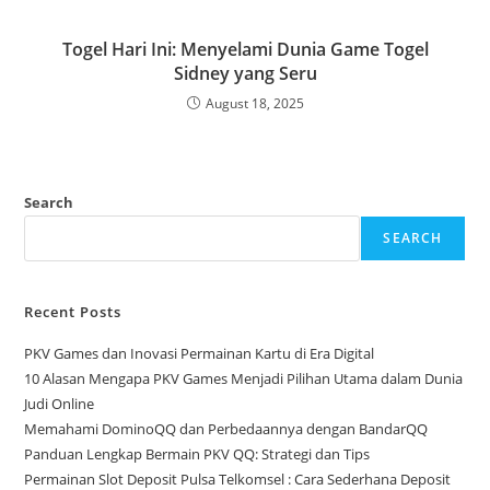
Togel Hari Ini: Menyelami Dunia Game Togel
Sidney yang Seru
August 18, 2025
Search
SEARCH
Recent Posts
PKV Games dan Inovasi Permainan Kartu di Era Digital
10 Alasan Mengapa PKV Games Menjadi Pilihan Utama dalam Dunia
Judi Online
Memahami DominoQQ dan Perbedaannya dengan BandarQQ
Panduan Lengkap Bermain PKV QQ: Strategi dan Tips
Permainan Slot Deposit Pulsa Telkomsel : Cara Sederhana Deposit