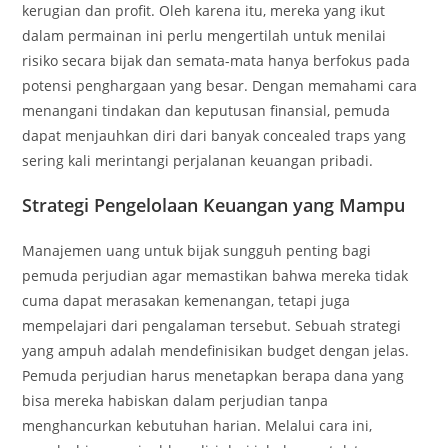
kerugian dan profit. Oleh karena itu, mereka yang ikut
dalam permainan ini perlu mengertilah untuk menilai
risiko secara bijak dan semata-mata hanya berfokus pada
potensi penghargaan yang besar. Dengan memahami cara
menangani tindakan dan keputusan finansial, pemuda
dapat menjauhkan diri dari banyak concealed traps yang
sering kali merintangi perjalanan keuangan pribadi.
Strategi Pengelolaan Keuangan yang Mampu
Manajemen uang untuk bijak sungguh penting bagi
pemuda perjudian agar memastikan bahwa mereka tidak
cuma dapat merasakan kemenangan, tetapi juga
mempelajari dari pengalaman tersebut. Sebuah strategi
yang ampuh adalah mendefinisikan budget dengan jelas.
Pemuda perjudian harus menetapkan berapa dana yang
bisa mereka habiskan dalam perjudian tanpa
menghancurkan kebutuhan harian. Melalui cara ini,