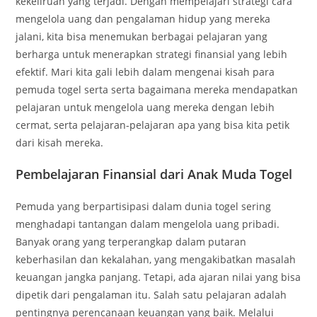
kekeliruan yang terjadi. Dengan mempelajari strategi cara
mengelola uang dan pengalaman hidup yang mereka
jalani, kita bisa menemukan berbagai pelajaran yang
berharga untuk menerapkan strategi finansial yang lebih
efektif. Mari kita gali lebih dalam mengenai kisah para
pemuda togel serta serta bagaimana mereka mendapatkan
pelajaran untuk mengelola uang mereka dengan lebih
cermat, serta pelajaran-pelajaran apa yang bisa kita petik
dari kisah mereka.
Pembelajaran Finansial dari Anak Muda Togel
Pemuda yang berpartisipasi dalam dunia togel sering
menghadapi tantangan dalam mengelola uang pribadi.
Banyak orang yang terperangkap dalam putaran
keberhasilan dan kekalahan, yang mengakibatkan masalah
keuangan jangka panjang. Tetapi, ada ajaran nilai yang bisa
dipetik dari pengalaman itu. Salah satu pelajaran adalah
pentingnya perencanaan keuangan yang baik. Melalui