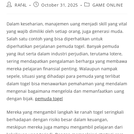
Post
Post
Post
RAf4L
October 31, 2025
GAME ONLINE
author:
published:
category:
Dalam keseharian, manajemen uang menjadi skill yang vital
yang wajib dimiliki oleh setiap orang, juga generasi muda.
Salah satu contoh yang bisa diperhatikan untuk
diperhatikan perjalanan pemuda togel. Banyak pemuda
yang ikut serta dalam industri perjudian, terutama lotere,
sering mendapatkan pengalaman berharga yang membawa
mereka pelajaran finansial penting. Walaupun nampak
sepele, situasi yang dihadapi para pemuda yang terlibat
dalam togel bisa menawarkan pemahaman yang mendalam
mengenai bagaimana mengelola dan memanfaatkan uang
dengan bijak.
pemuda togel
Mereka yang mengambil langkah ke ranah togel seringkali
berhadapan dengan risiko besar dalam keuangan,
meskipun mereka juga mampu mengambil pelajaran dari