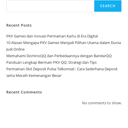
SEARCH
Recent Posts
PKV Games dan Inovasi Permainan Kartu di Era Digital
10 Alasan Mengapa PKV Games Menjadi Pilihan Utama dalam Dunia
Judi Online
Memahami DominoQQ dan Perbedaannya dengan BandarQQ
Panduan Lengkap Bermain PKV QQ: Strategi dan Tips
Permainan Slot Deposit Pulsa Telkomsel : Cara Sederhana Deposit
serta Meraih Kemenangan Besar
Recent Comments
No comments to show.