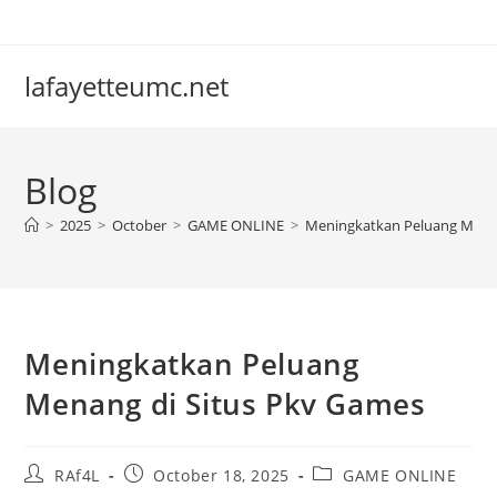
Skip
to
content
lafayetteumc.net
Blog
>
2025
>
October
>
GAME ONLINE
>
Meningkatkan Peluang Menan
Meningkatkan Peluang
Menang di Situs Pkv Games
Post
Post
Post
RAf4L
October 18, 2025
GAME ONLINE
author:
published:
category: