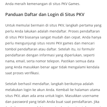
Anda meraih kemenangan di situs PKV Games.
Panduan Daftar dan Login di Situs PKV
Untuk memulai bermain di situs PKV, langkah pertama yang
perlu Anda lakukan adalah mendaftar. Proses pendaftaran
di situs PKV biasanya sangat mudah dan cepat. Anda hanya
perlu mengunjungi situs resmi PKV games dan mencari
tombol pendaftaran atau daftar. Setelah itu, isi formulir
pendaftaran dengan informasi yang diperlukan, seperti
nama, email, serta nomor telepon. Pastikan semua data
yang Anda masukkan benar agar tidak mengalami kendala
saat proses verifikasi.
Setelah berhasil mendaftar, langkah berikutnya adalah
melakukan login ke akun Anda. Kembali ke halaman utama
situs PKV, akan ada area untuk login. Masukkan username
dan password yang telah Anda buat saat pendaftaran. Jika