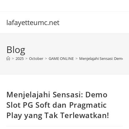
Skip
to
content
lafayetteumc.net
Blog
>
2025
>
October
>
GAME ONLINE
>
Menjelajahi Sensasi: Demo Sl
Menjelajahi Sensasi: Demo
Slot PG Soft dan Pragmatic
Play yang Tak Terlewatkan!