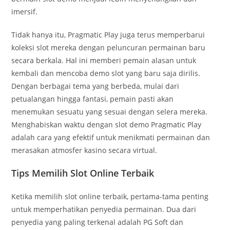
imersif.
Tidak hanya itu, Pragmatic Play juga terus memperbarui
koleksi slot mereka dengan peluncuran permainan baru
secara berkala. Hal ini memberi pemain alasan untuk
kembali dan mencoba demo slot yang baru saja dirilis.
Dengan berbagai tema yang berbeda, mulai dari
petualangan hingga fantasi, pemain pasti akan
menemukan sesuatu yang sesuai dengan selera mereka.
Menghabiskan waktu dengan slot demo Pragmatic Play
adalah cara yang efektif untuk menikmati permainan dan
merasakan atmosfer kasino secara virtual.
Tips Memilih Slot Online Terbaik
Ketika memilih slot online terbaik, pertama-tama penting
untuk memperhatikan penyedia permainan. Dua dari
penyedia yang paling terkenal adalah PG Soft dan