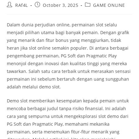
Post
Post
Post
RAf4L
October 3, 2025
GAME ONLINE
author:
published:
category:
Dalam dunia perjudian online, permainan slot selalu
menjadi pilihan utama bagi banyak pemain. Dengan grafik
yang menarik dan fitur bonus yang menggiurkan, tidak
heran jika slot online semakin populer. Di antara berbagai
pengembang permainan, PG Soft dan Pragmatic Play
menonjol dengan inovasi dan kualitas tinggi yang mereka
tawarkan. Salah satu cara terbaik untuk merasakan sensasi
permainan ini sebelum bertaruh dengan uang sungguhan
adalah melalui demo slot.
Demo slot memberikan kesempatan kepada pemain untuk
mencoba berbagai judul tanpa risiko finansial. Ini adalah
cara yang sempurna untuk mengeksplorasi slot demo dari
PG Soft dan Pragmatic Play, memahami mekanika
permainan, serta menemukan fitur-fitur menarik yang