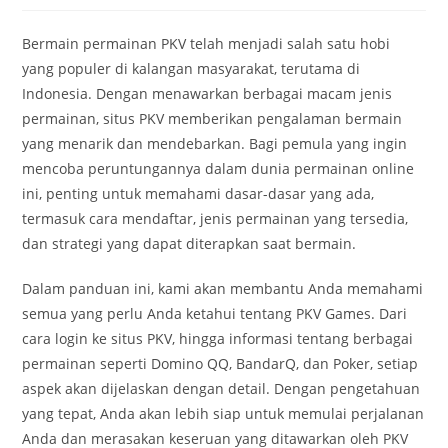
Bermain permainan PKV telah menjadi salah satu hobi
yang populer di kalangan masyarakat, terutama di
Indonesia. Dengan menawarkan berbagai macam jenis
permainan, situs PKV memberikan pengalaman bermain
yang menarik dan mendebarkan. Bagi pemula yang ingin
mencoba peruntungannya dalam dunia permainan online
ini, penting untuk memahami dasar-dasar yang ada,
termasuk cara mendaftar, jenis permainan yang tersedia,
dan strategi yang dapat diterapkan saat bermain.
Dalam panduan ini, kami akan membantu Anda memahami
semua yang perlu Anda ketahui tentang PKV Games. Dari
cara login ke situs PKV, hingga informasi tentang berbagai
permainan seperti Domino QQ, BandarQ, dan Poker, setiap
aspek akan dijelaskan dengan detail. Dengan pengetahuan
yang tepat, Anda akan lebih siap untuk memulai perjalanan
Anda dan merasakan keseruan yang ditawarkan oleh PKV