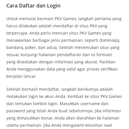
Cara Daftar dan Login
Untuk memulai bermain PKV Games, langkah pertama yang
harus dilakukan adalah mendaftar di situs PKV yang
terpercaya. Anda perlu mencari situs PKV Games yang
menawarkan berbagai jenis permainan, seperti dominoqq,
bandarq, poker, dan aduq. Setelah menemukan situs yang
sesuai, kunjungi halaman pendaftaran dan isi formulir
yang disediakan dengan informasi yang akurat. Pastikan
Anda menggunakan data yang valid agar proses verifikasi
berjalan lancar.
Setelah berhasil mendaftar, langkah berikutnya adalah
melakukan login ke akun Anda. Kembali ke situs PKV Games
dan temukan tombol login. Masukkan username dan
password yang telah Anda buat sebelumnya. Jika informasi
yang dimasukkan benar, Anda akan diarahkan ke halaman
utama permainan. Jika Anda mengalami kesulitan saat