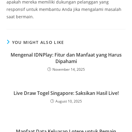
apakah mereka memiliki dukungan pelanggan yang
responsif untuk membantu Anda jika mengalami masalah
saat bermain.
YOU MIGHT ALSO LIKE
Mengenal IDNPlay: Fitur dan Manfaat yang Harus
Dipahami
November 14, 2025
Live Draw Togel Singapore: Saksikan Hasil Live!
August 10, 2025
Manfaat Data Keluaran Lotere untuk Pemain