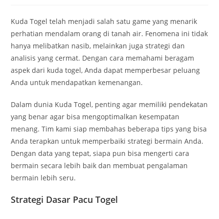
Kuda Togel telah menjadi salah satu game yang menarik
perhatian mendalam orang di tanah air. Fenomena ini tidak
hanya melibatkan nasib, melainkan juga strategi dan
analisis yang cermat. Dengan cara memahami beragam
aspek dari kuda togel, Anda dapat memperbesar peluang
Anda untuk mendapatkan kemenangan.
Dalam dunia Kuda Togel, penting agar memiliki pendekatan
yang benar agar bisa mengoptimalkan kesempatan
menang. Tim kami siap membahas beberapa tips yang bisa
Anda terapkan untuk memperbaiki strategi bermain Anda.
Dengan data yang tepat, siapa pun bisa mengerti cara
bermain secara lebih baik dan membuat pengalaman
bermain lebih seru.
Strategi Dasar Pacu Togel