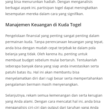
yang bisa menurunkan hadiah. Dengan menganalisis
berbagai aspek ini, partisipan togel dapat meningkatkan
kesempatan mereka dalam cara yang signifikan.
Manajemen Keuangan di Kuda Togel
Pengelolaan finansial yang penting sangat penting dalam
permainan kuda. Tanpa perencanaan keuangan yang tepat,
anda bisa dengan mudah cepat terjebak ke dalam pola
belanja yang tidak. Oleh karena itu, penting untuk
membuat budget sebelum mulai bertaruh. Tentukanlah
seberapa banyak dana yang siap anda investasikan serta
patuhi batas itu. Hal ini akan membantu bisa
menyelamatkan diri dari rugi besar serta mempertahankan
pengalaman bermain masih menyenangkan.
Selanjutnya, rekam semua kemenangan dan serta kerugian
yang Anda alami. Dengan cara mencatat hal ini, anda bisa
menganalisis ciri-ciri dan output dari taruhan yang Anda