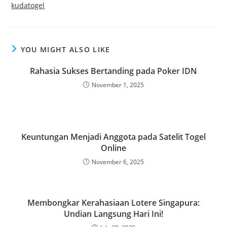
kudatogel
YOU MIGHT ALSO LIKE
Rahasia Sukses Bertanding pada Poker IDN
November 1, 2025
Keuntungan Menjadi Anggota pada Satelit Togel
Online
November 6, 2025
Membongkar Kerahasiaan Lotere Singapura:
Undian Langsung Hari Ini!