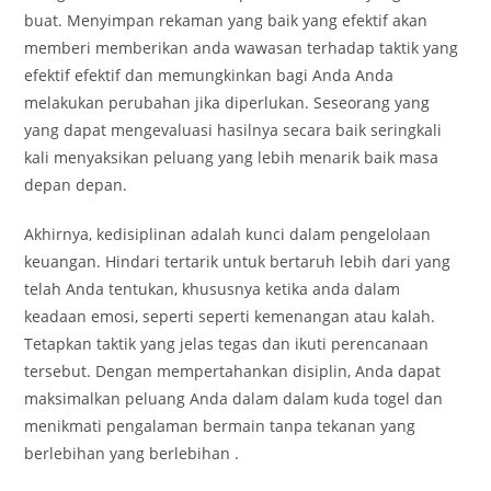
buat. Menyimpan rekaman yang baik yang efektif akan
memberi memberikan anda wawasan terhadap taktik yang
efektif efektif dan memungkinkan bagi Anda Anda
melakukan perubahan jika diperlukan. Seseorang yang
yang dapat mengevaluasi hasilnya secara baik seringkali
kali menyaksikan peluang yang lebih menarik baik masa
depan depan.
Akhirnya, kedisiplinan adalah kunci dalam pengelolaan
keuangan. Hindari tertarik untuk bertaruh lebih dari yang
telah Anda tentukan, khususnya ketika anda dalam
keadaan emosi, seperti seperti kemenangan atau kalah.
Tetapkan taktik yang jelas tegas dan ikuti perencanaan
tersebut. Dengan mempertahankan disiplin, Anda dapat
maksimalkan peluang Anda dalam dalam kuda togel dan
menikmati pengalaman bermain tanpa tekanan yang
berlebihan yang berlebihan .