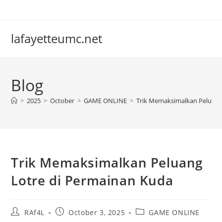
Skip
to
content
lafayetteumc.net
Blog
>
2025
>
October
>
GAME ONLINE
>
Trik Memaksimalkan Peluang
Trik Memaksimalkan Peluang
Lotre di Permainan Kuda
Post
Post
Post
RAf4L
October 3, 2025
GAME ONLINE
author:
published:
category: