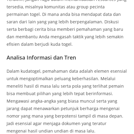
tersedia, misalnya komunitas atau group pecinta
permainan togel. Di mana anda bisa mendapat data dan
saran dari lain yang yang lebih berpengalaman. Diskusi
serta berbagi cerita bisa memberi pemahaman yang baru
dan membantu Anda mengasah taktik yang lebih semakin
efisien dalam berjudi kuda togel.
Analisa Informasi dan Tren
Dalam kudatogel, pemahaman data adalah elemen esensial
untuk mengoptimalkan peluang keberhasilan. Melalui
meneliti hasil di masa lalu serta pola yang terlihat pemain
bisa membuat pilihan yang lebih tepat berinformasi.
Mengawasi angka-angka yang biasa muncul serta yang
jarang dapat menawarkan petunjuk berharga mengenai
nomor yang mana yang berpotensi tampil di masa depan.
Jadi esensial agar menjaga dokumen yang teratur
mengenai hasil undian undian di masa lalu.