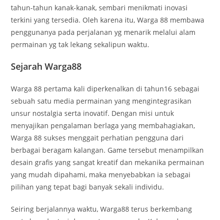
tahun-tahun kanak-kanak, sembari menikmati inovasi
terkini yang tersedia. Oleh karena itu, Warga 88 membawa
penggunanya pada perjalanan yg menarik melalui alam
permainan yg tak lekang sekalipun waktu.
Sejarah Warga88
Warga 88 pertama kali diperkenalkan di tahun16 sebagai
sebuah satu media permainan yang mengintegrasikan
unsur nostalgia serta inovatif. Dengan misi untuk
menyajikan pengalaman berlaga yang membahagiakan,
Warga 88 sukses menggait perhatian pengguna dari
berbagai beragam kalangan. Game tersebut menampilkan
desain grafis yang sangat kreatif dan mekanika permainan
yang mudah dipahami, maka menyebabkan ia sebagai
pilihan yang tepat bagi banyak sekali individu.
Seiring berjalannya waktu, Warga88 terus berkembang