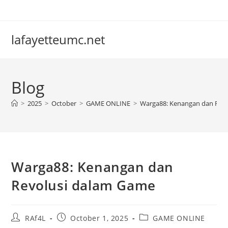
Skip
to
content
lafayetteumc.net
Blog
>
2025
>
October
>
GAME ONLINE
>
Warga88: Kenangan dan Rev
Warga88: Kenangan dan
Revolusi dalam Game
Post
Post
Post
RAf4L
October 1, 2025
GAME ONLINE
author:
published:
category: