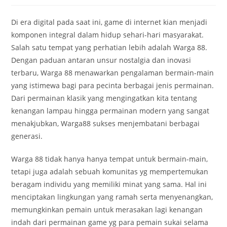
Di era digital pada saat ini, game di internet kian menjadi
komponen integral dalam hidup sehari-hari masyarakat.
Salah satu tempat yang perhatian lebih adalah Warga 88.
Dengan paduan antaran unsur nostalgia dan inovasi
terbaru, Warga 88 menawarkan pengalaman bermain-main
yang istimewa bagi para pecinta berbagai jenis permainan.
Dari permainan klasik yang mengingatkan kita tentang
kenangan lampau hingga permainan modern yang sangat
menakjubkan, Warga88 sukses menjembatani berbagai
generasi.
Warga 88 tidak hanya hanya tempat untuk bermain-main,
tetapi juga adalah sebuah komunitas yg mempertemukan
beragam individu yang memiliki minat yang sama. Hal ini
menciptakan lingkungan yang ramah serta menyenangkan,
memungkinkan pemain untuk merasakan lagi kenangan
indah dari permainan game yg para pemain sukai selama