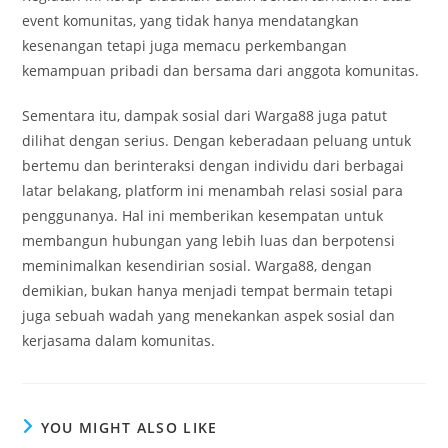
event komunitas, yang tidak hanya mendatangkan
kesenangan tetapi juga memacu perkembangan
kemampuan pribadi dan bersama dari anggota komunitas.
Sementara itu, dampak sosial dari Warga88 juga patut
dilihat dengan serius. Dengan keberadaan peluang untuk
bertemu dan berinteraksi dengan individu dari berbagai
latar belakang, platform ini menambah relasi sosial para
penggunanya. Hal ini memberikan kesempatan untuk
membangun hubungan yang lebih luas dan berpotensi
meminimalkan kesendirian sosial. Warga88, dengan
demikian, bukan hanya menjadi tempat bermain tetapi
juga sebuah wadah yang menekankan aspek sosial dan
kerjasama dalam komunitas.
YOU MIGHT ALSO LIKE