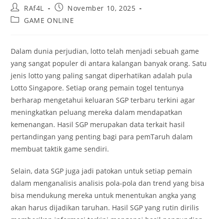
Post
Post
RAf4L
November 10, 2025
author:
published:
Post
GAME ONLINE
category:
Dalam dunia perjudian, lotto telah menjadi sebuah game
yang sangat populer di antara kalangan banyak orang. Satu
jenis lotto yang paling sangat diperhatikan adalah pula
Lotto Singapore. Setiap orang pemain togel tentunya
berharap mengetahui keluaran SGP terbaru terkini agar
meningkatkan peluang mereka dalam mendapatkan
kemenangan. Hasil SGP merupakan data terkait hasil
pertandingan yang penting bagi para pemTaruh dalam
membuat taktik game sendiri.
Selain, data SGP juga jadi patokan untuk setiap pemain
dalam menganalisis analisis pola-pola dan trend yang bisa
bisa mendukung mereka untuk menentukan angka yang
akan harus dijadikan taruhan. Hasil SGP yang rutin dirilis