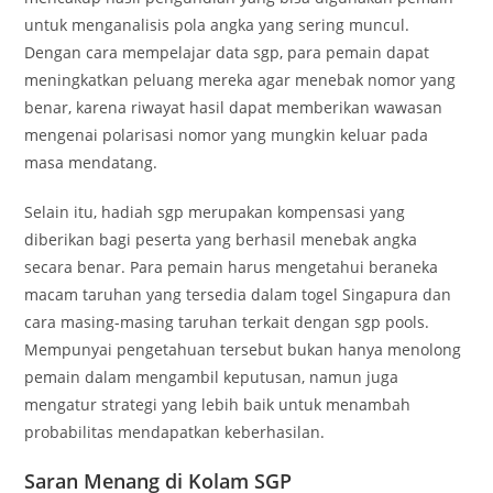
untuk menganalisis pola angka yang sering muncul.
Dengan cara mempelajar data sgp, para pemain dapat
meningkatkan peluang mereka agar menebak nomor yang
benar, karena riwayat hasil dapat memberikan wawasan
mengenai polarisasi nomor yang mungkin keluar pada
masa mendatang.
Selain itu, hadiah sgp merupakan kompensasi yang
diberikan bagi peserta yang berhasil menebak angka
secara benar. Para pemain harus mengetahui beraneka
macam taruhan yang tersedia dalam togel Singapura dan
cara masing-masing taruhan terkait dengan sgp pools.
Mempunyai pengetahuan tersebut bukan hanya menolong
pemain dalam mengambil keputusan, namun juga
mengatur strategi yang lebih baik untuk menambah
probabilitas mendapatkan keberhasilan.
Saran Menang di Kolam SGP