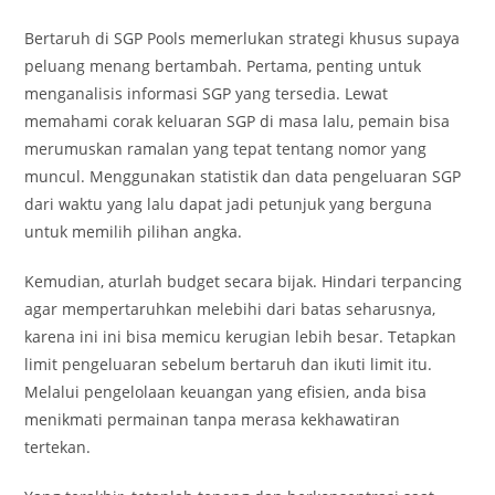
Bertaruh di SGP Pools memerlukan strategi khusus supaya
peluang menang bertambah. Pertama, penting untuk
menganalisis informasi SGP yang tersedia. Lewat
memahami corak keluaran SGP di masa lalu, pemain bisa
merumuskan ramalan yang tepat tentang nomor yang
muncul. Menggunakan statistik dan data pengeluaran SGP
dari waktu yang lalu dapat jadi petunjuk yang berguna
untuk memilih pilihan angka.
Kemudian, aturlah budget secara bijak. Hindari terpancing
agar mempertaruhkan melebihi dari batas seharusnya,
karena ini ini bisa memicu kerugian lebih besar. Tetapkan
limit pengeluaran sebelum bertaruh dan ikuti limit itu.
Melalui pengelolaan keuangan yang efisien, anda bisa
menikmati permainan tanpa merasa kekhawatiran
tertekan.