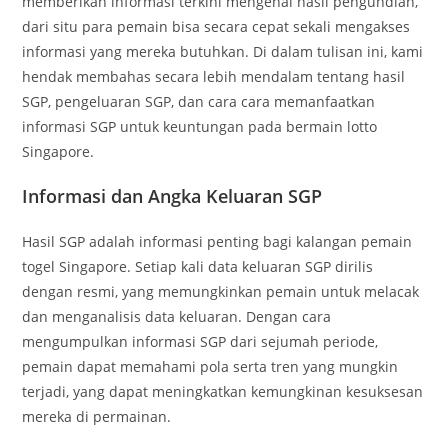
memberikan informasi terkini mengenai hasil pengundian,
dari situ para pemain bisa secara cepat sekali mengakses
informasi yang mereka butuhkan. Di dalam tulisan ini, kami
hendak membahas secara lebih mendalam tentang hasil
SGP, pengeluaran SGP, dan cara cara memanfaatkan
informasi SGP untuk keuntungan pada bermain lotto
Singapore.
Informasi dan Angka Keluaran SGP
Hasil SGP adalah informasi penting bagi kalangan pemain
togel Singapore. Setiap kali data keluaran SGP dirilis
dengan resmi, yang memungkinkan pemain untuk melacak
dan menganalisis data keluaran. Dengan cara
mengumpulkan informasi SGP dari sejumah periode,
pemain dapat memahami pola serta tren yang mungkin
terjadi, yang dapat meningkatkan kemungkinan kesuksesan
mereka di permainan.