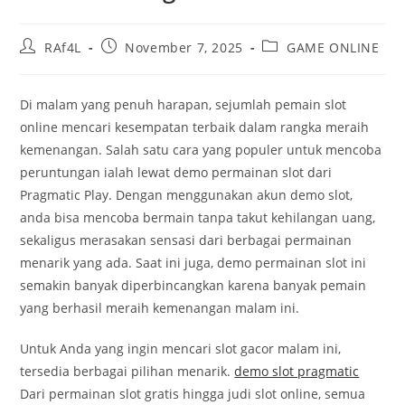
Post
Post
Post
RAf4L
November 7, 2025
GAME ONLINE
author:
published:
category:
Di malam yang penuh harapan, sejumlah pemain slot
online mencari kesempatan terbaik dalam rangka meraih
kemenangan. Salah satu cara yang populer untuk mencoba
peruntungan ialah lewat demo permainan slot dari
Pragmatic Play. Dengan menggunakan akun demo slot,
anda bisa mencoba bermain tanpa takut kehilangan uang,
sekaligus merasakan sensasi dari berbagai permainan
menarik yang ada. Saat ini juga, demo permainan slot ini
semakin banyak diperbincangkan karena banyak pemain
yang berhasil meraih kemenangan malam ini.
Untuk Anda yang ingin mencari slot gacor malam ini,
tersedia berbagai pilihan menarik.
demo slot pragmatic
Dari permainan slot gratis hingga judi slot online, semua