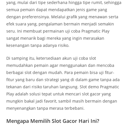
yang, mulai dari tipe sederhana hingga tipe rumit, sehingga
semua pemain dapat mendapatkan jenis game yang
dengan preferensinya. Melalui grafik yang menawan serta
efek suara yang, pengalaman bermain menjadi semakin
seru. Ini membuat permainan uji coba Pragmatic Play
sangat menarik bagi mereka yang ingin merasakan
kesenangan tanpa adanya risiko.
Di samping itu, ketersediaan akun uji coba slot
memudahkan pemain agar menggunakan dan mencoba
berbagai slot dengan mudah. Para pemain bisa uji fitur-
fitur yang baru dan strategi yang di dalam game tanpa ada
tekanan dari risiko taruhan langsung. Slot demo Pragmatic
Play adalah solusi tepat untuk mencari slot gacor yang
mungkin bakal jadi favorit, sambil masih bermain dengan
menyenangkan tanpa merasa terbebani.
Mengapa Memilih Slot Gacor Hari Ini?