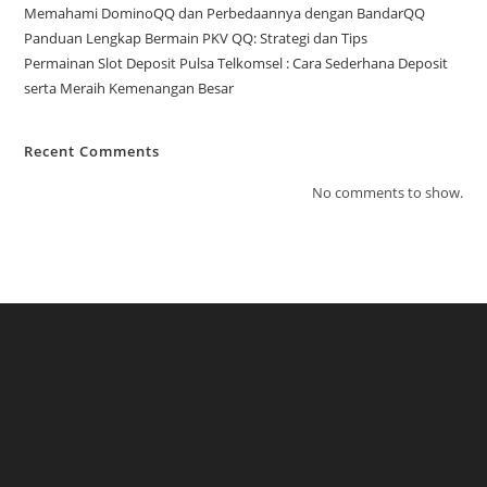
Memahami DominoQQ dan Perbedaannya dengan BandarQQ
Panduan Lengkap Bermain PKV QQ: Strategi dan Tips
Permainan Slot Deposit Pulsa Telkomsel : Cara Sederhana Deposit
serta Meraih Kemenangan Besar
Recent Comments
No comments to show.