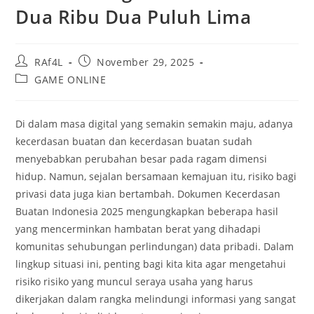
Dua Ribu Dua Puluh Lima
Post
Post
RAf4L
November 29, 2025
author:
published:
Post
GAME ONLINE
category:
Di dalam masa digital yang semakin semakin maju, adanya
kecerdasan buatan dan kecerdasan buatan sudah
menyebabkan perubahan besar pada ragam dimensi
hidup. Namun, sejalan bersamaan kemajuan itu, risiko bagi
privasi data juga kian bertambah. Dokumen Kecerdasan
Buatan Indonesia 2025 mengungkapkan beberapa hasil
yang mencerminkan hambatan berat yang dihadapi
komunitas sehubungan perlindungan) data pribadi. Dalam
lingkup situasi ini, penting bagi kita kita agar mengetahui
risiko risiko yang muncul seraya usaha yang harus
dikerjakan dalam rangka melindungi informasi yang sangat