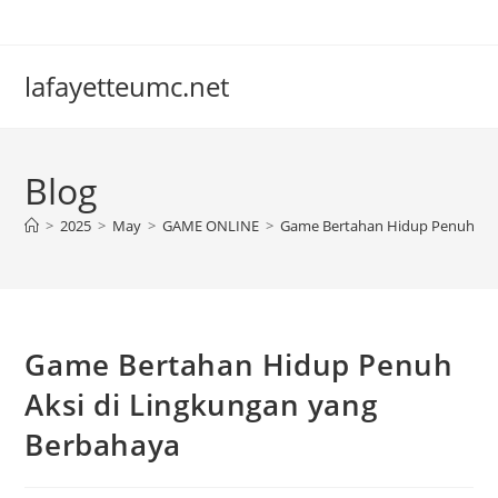
Skip
to
content
lafayetteumc.net
Blog
>
2025
>
May
>
GAME ONLINE
>
Game Bertahan Hidup Penuh Aks
Game Bertahan Hidup Penuh
Aksi di Lingkungan yang
Berbahaya