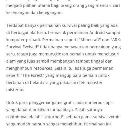
menjadi pilihan utama bagi orang-orang yang mencari-cari
kesenangan dan ketegangan.
Terdapat banyak permainan survival paling baik yang ada
di berbagai platform, termasuk permainan Android sampai
komputer pribadi. Permainan seperti "Minecraft" dan "ARK:
Survival Evolved" tidak hanya menawarkan permainan yang
seru, tetapi juga memungkinkan pemain untuk menelusuri
alam yang luas sambil membangun tempat tinggal dan
menghimpun resources. Selain itu, ada juga permainan
seperti "The Forest" yang menguji para pemain untuk
bertahan di belantara yang dikuasai oleh monster
misterius.
Untuk para penggemar game gratis, ada numerous opsi
yang dapat dibuktikan tanpa biaya. Salah satunya
contohnya adalah "Unturned", sebuah game survival zombi
yang mudah namun sangat menghibur. Permainan ini