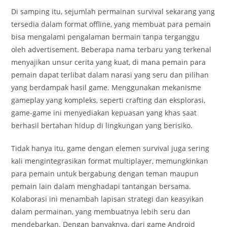
Di samping itu, sejumlah permainan survival sekarang yang
tersedia dalam format offline, yang membuat para pemain
bisa mengalami pengalaman bermain tanpa terganggu
oleh advertisement. Beberapa nama terbaru yang terkenal
menyajikan unsur cerita yang kuat, di mana pemain para
pemain dapat terlibat dalam narasi yang seru dan pilihan
yang berdampak hasil game. Menggunakan mekanisme
gameplay yang kompleks, seperti crafting dan eksplorasi,
game-game ini menyediakan kepuasan yang khas saat
berhasil bertahan hidup di lingkungan yang berisiko.
Tidak hanya itu, game dengan elemen survival juga sering
kali mengintegrasikan format multiplayer, memungkinkan
para pemain untuk bergabung dengan teman maupun
pemain lain dalam menghadapi tantangan bersama.
Kolaborasi ini menambah lapisan strategi dan keasyikan
dalam permainan, yang membuatnya lebih seru dan
mendebarkan. Dengan banyaknya, dari game Android