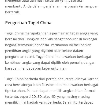
mengenai data dan hasil keluaran yang pasti akan
membantu Anda dalam perjalanan mengasah kemampuan
bertaruh.
Pengertian Togel China
Togel China merupakan jenis permainan tebak angka yang
berasal dari Tiongkok, dan kini sangat populer di berbagai
negara, termasuk Indonesia. Permainan ini melibatkan
pemilihan angka yang diyakini akan keluar dalam
pengundian resmi. Togel China menawarkan berbagai
kombinasi angka yang dapat dipilih oleh pemain, dengan
harapan mendapatkan keberuntungan.
Togel China berbeda dari permainan lotere lainnya, karena
cara bermainnya lebih fleksibel dan menawarkan berbagai
tipe taruhan. Pemain dapat memilih angka dalam format
tertentu, seperti 2D, 3D, atau 4D, yang masing-masing
memiliki nilai hadiah yang berbeda. Selain itu, terdapat