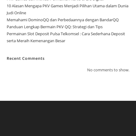
10 Alasan Mengapa PKV Games Menjadi Pilihan Utama dalam Dunia
Judi Online
Memahami DominoQQ dan Perbedaannya dengan BandarQQ
Panduan Lengkap Bermain PKV QQ: Strategi dan Tips
Permainan Slot Deposit Pulsa Telkomsel : Cara Sederhana Deposit
serta Meraih Kemenangan Besar
Recent Comments
No comments to show.