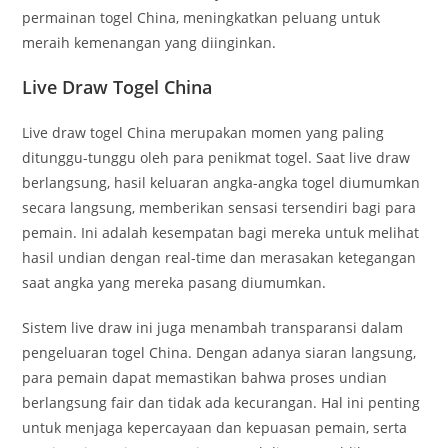
permainan togel China, meningkatkan peluang untuk
meraih kemenangan yang diinginkan.
Live Draw Togel China
Live draw togel China merupakan momen yang paling
ditunggu-tunggu oleh para penikmat togel. Saat live draw
berlangsung, hasil keluaran angka-angka togel diumumkan
secara langsung, memberikan sensasi tersendiri bagi para
pemain. Ini adalah kesempatan bagi mereka untuk melihat
hasil undian dengan real-time dan merasakan ketegangan
saat angka yang mereka pasang diumumkan.
Sistem live draw ini juga menambah transparansi dalam
pengeluaran togel China. Dengan adanya siaran langsung,
para pemain dapat memastikan bahwa proses undian
berlangsung fair dan tidak ada kecurangan. Hal ini penting
untuk menjaga kepercayaan dan kepuasan pemain, serta