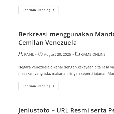
Warga
Continue Reading
Bet:
Metode
Efektif
Dalam
Menggali
Dan
Berkreasi menggunakan Mando
Saran
Registrasi
Cemilan Venezuela
Post
Post
Post
RAf4L
August 29, 2025
GAME ONLINE
author:
published:
category:
Negara Venezuela dikenal dengan kekayaan cita rasa y
masakan yang ada, makanan ringan seperti jajanan M
Berkreasi
Continue Reading
Menggunakan
Mandocas
Serta
Patacón:
Hidangan
Cemilan
Jeniustoto – URL Resmi serta 
Venezuela