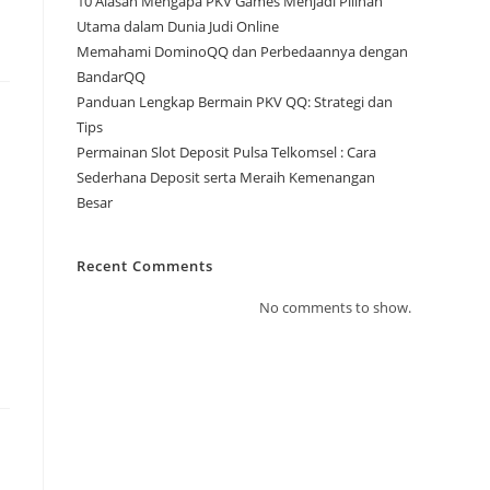
10 Alasan Mengapa PKV Games Menjadi Pilihan
Utama dalam Dunia Judi Online
Memahami DominoQQ dan Perbedaannya dengan
BandarQQ
Panduan Lengkap Bermain PKV QQ: Strategi dan
Tips
Permainan Slot Deposit Pulsa Telkomsel : Cara
Sederhana Deposit serta Meraih Kemenangan
Besar
Recent Comments
No comments to show.