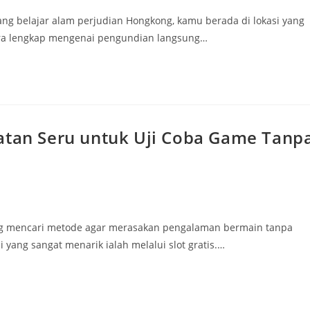
g belajar alam perjudian Hongkong, kamu berada di lokasi yang
cara lengkap mengenai pengundian langsung…
atan Seru untuk Uji Coba Game Tanp
ang mencari metode agar merasakan pengalaman bermain tanpa
 yang sangat menarik ialah melalui slot gratis.…