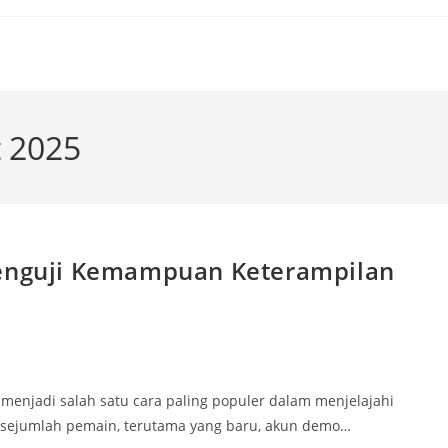
t 2025
Menguji Kemampuan Keterampilan
 menjadi salah satu cara paling populer dalam menjelajahi
gi sejumlah pemain, terutama yang baru, akun demo…