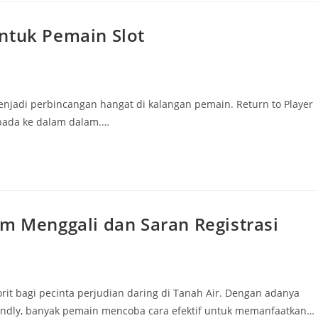
ntuk Pemain Slot
 menjadi perbincangan hangat di kalangan pemain. Return to Player
pada ke dalam dalam.…
am Menggali dan Saran Registrasi
rit bagi pecinta perjudian daring di Tanah Air. Dengan adanya
iendly, banyak pemain mencoba cara efektif untuk memanfaatkan…