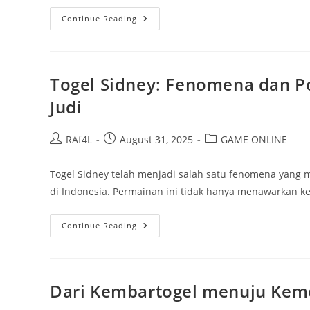
Slot
Continue Reading
Demo:
Cara
Paling
Baik
Menguji
Kemampuan
Togel Sidney: Fenomena dan Po
Keterampilan
Anda
Judi
Sendiri
Tanpa
Risiko
Post
Post
Post
RAf4L
August 31, 2025
GAME ONLINE
author:
published:
category:
Togel Sidney telah menjadi salah satu fenomena yang m
di Indonesia. Permainan ini tidak hanya menawarkan 
Togel
Continue Reading
Sidney:
Fenomena
Dan
Popularitasnya
Di
Kalangan
Dari Kembartogel menuju Keme
Pecinta
Judi