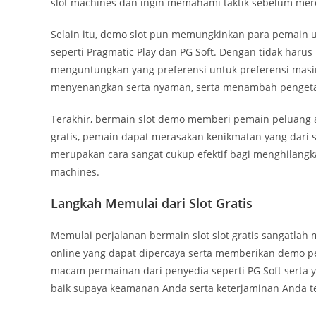
slot machines dan ingin memahami taktik sebelum mere
Selain itu, demo slot pun memungkinkan para pemain 
seperti Pragmatic Play dan PG Soft. Dengan tidak ha
menguntungkan yang preferensi untuk preferensi masi
menyenangkan serta nyaman, serta menambah pengeta
Terakhir, bermain slot demo memberi pemain peluang 
gratis, pemain dapat merasakan kenikmatan yang dari s
merupakan cara sangat cukup efektif bagi menghilangka
machines.
Langkah Memulai dari Slot Gratis
Memulai perjalanan bermain slot slot gratis sangatla
online yang dapat dipercaya serta memberikan demo p
macam permainan dari penyedia seperti PG Soft serta ya
baik supaya keamanan Anda serta keterjaminan Anda t