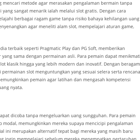
ang mencari metode agar merasakan pengalaman bermain tanpa
 yang sangat menarik ialah melalui slot gratis. Dengan cara
ajahi berbagai ragam game tanpa risiko bahaya kehilangan uang
yenangkan agar meneliti alam slot, mempelajari aturan game,
dia terbaik seperti Pragmatic Play dan PG Soft, memberikan
ur yang sama dengan permainan asli. Para pemain dapat menikmat
ot klasik hingga yang lebih modern dan inovatif. Dengan beragam
i permainan slot menguntungkan yang sesuai selera serta rencan
i memungkinkan pemain agar latihan dan mengasah kompetensi
ang nyata.
dapat dicoba tanpa mengeluarkan uang sungguhan. Para pemain
ko modal, memungkinkan mereka supaya mencicipi pengalaman
 ini merupakan alternatif tepat bagi mereka yang masih baru
yang ingin mempelajari sebelum mereka menempatkan pertaruhan