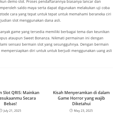
akun demo slot. Proses pendaftarannya biasanya lancar dan
mperoleh saldo maya serta dapat digunakan melakukan uji coba
metode cara yang tepat untuk tepat untuk memahami beraneka ciri
udian slot menggunakan dana asli.
. Banyak game yang tersedia memiliki berbagai tema dan keunikan
ympus ataupun Sweet Bonanza. Nikmati permainan ini dengan
galami sensasi bermain slot yang sesungguhnya. Dengan bermain
juga mempersiapkan diri untuk untuk berjudi menggunakan uang asli
 Slot QRIS: Mainkan
Kisah Menyeramkan di dalam
esukaanmu Secara
Game Horror yang wajib
Bebas!
Diketahui
July 21, 2025
May 23, 2025