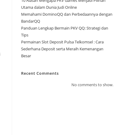
10 Alasan Mengapa PKV Games Menjadi Pilihan
Utama dalam Dunia Judi Online
Memahami DominoQQ dan Perbedaannya dengan
BandarQQ
Panduan Lengkap Bermain PKV QQ: Strategi dan
Tips
Permainan Slot Deposit Pulsa Telkomsel : Cara
Sederhana Deposit serta Meraih Kemenangan
i
Besar
a
Recent Comments
No comments to show.