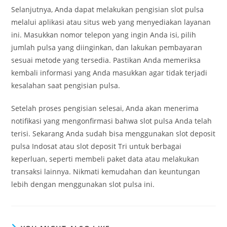
Selanjutnya, Anda dapat melakukan pengisian slot pulsa
melalui aplikasi atau situs web yang menyediakan layanan
ini. Masukkan nomor telepon yang ingin Anda isi, pilih
jumlah pulsa yang diinginkan, dan lakukan pembayaran
sesuai metode yang tersedia. Pastikan Anda memeriksa
kembali informasi yang Anda masukkan agar tidak terjadi
kesalahan saat pengisian pulsa.
Setelah proses pengisian selesai, Anda akan menerima
notifikasi yang mengonfirmasi bahwa slot pulsa Anda telah
terisi. Sekarang Anda sudah bisa menggunakan slot deposit
pulsa Indosat atau slot deposit Tri untuk berbagai
keperluan, seperti membeli paket data atau melakukan
transaksi lainnya. Nikmati kemudahan dan keuntungan
lebih dengan menggunakan slot pulsa ini.