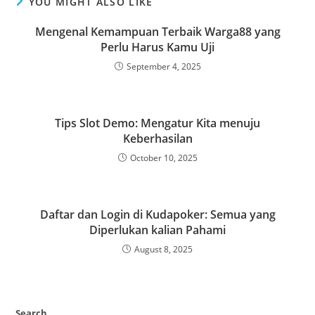
YOU MIGHT ALSO LIKE
Mengenal Kemampuan Terbaik Warga88 yang
Perlu Harus Kamu Uji
September 4, 2025
Tips Slot Demo: Mengatur Kita menuju
Keberhasilan
October 10, 2025
Daftar dan Login di Kudapoker: Semua yang
Diperlukan kalian Pahami
August 8, 2025
Search