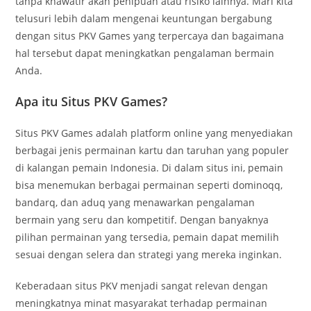
tanpa khawatir akan penipuan atau risiko lainnya. Mari kita
telusuri lebih dalam mengenai keuntungan bergabung
dengan situs PKV Games yang terpercaya dan bagaimana
hal tersebut dapat meningkatkan pengalaman bermain
Anda.
Apa itu Situs PKV Games?
Situs PKV Games adalah platform online yang menyediakan
berbagai jenis permainan kartu dan taruhan yang populer
di kalangan pemain Indonesia. Di dalam situs ini, pemain
bisa menemukan berbagai permainan seperti dominoqq,
bandarq, dan aduq yang menawarkan pengalaman
bermain yang seru dan kompetitif. Dengan banyaknya
pilihan permainan yang tersedia, pemain dapat memilih
sesuai dengan selera dan strategi yang mereka inginkan.
Keberadaan situs PKV menjadi sangat relevan dengan
meningkatnya minat masyarakat terhadap permainan