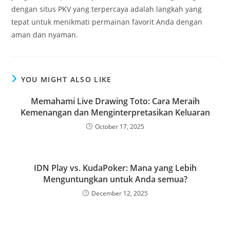
dengan situs PKV yang terpercaya adalah langkah yang
tepat untuk menikmati permainan favorit Anda dengan
aman dan nyaman.
YOU MIGHT ALSO LIKE
Memahami Live Drawing Toto: Cara Meraih
Kemenangan dan Menginterpretasikan Keluaran
October 17, 2025
IDN Play vs. KudaPoker: Mana yang Lebih
Menguntungkan untuk Anda semua?
December 12, 2025