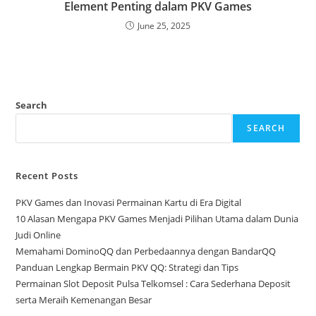
Element Penting dalam PKV Games
June 25, 2025
Search
SEARCH
Recent Posts
PKV Games dan Inovasi Permainan Kartu di Era Digital
10 Alasan Mengapa PKV Games Menjadi Pilihan Utama dalam Dunia
Judi Online
Memahami DominoQQ dan Perbedaannya dengan BandarQQ
Panduan Lengkap Bermain PKV QQ: Strategi dan Tips
Permainan Slot Deposit Pulsa Telkomsel : Cara Sederhana Deposit
serta Meraih Kemenangan Besar