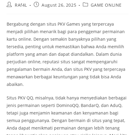
Post
Post
Post
RAf4L
August 26, 2025
GAME ONLINE
author:
published:
category:
Bergabung dengan situs PKV Games yang terpercaya
menjadi pilihan menarik bagi para penggemar permainan
kartu online. Dengan semakin banyaknya pilihan yang
tersedia, penting untuk memastikan bahwa Anda memilih
platform yang aman dan dapat diandalkan. Dalam dunia
perjudian online, reputasi situs sangat mempengaruhi
pengalaman bermain Anda, dan situs PKV yang terpercaya
menawarkan berbagai keuntungan yang tidak bisa Anda
abaikan.
Situs PKV QQ, misalnya, tidak hanya menyediakan berbagai
jenis permainan seperti DominoQQ, BandarQ, dan AduQ,
tetapi juga menjamin keamanan dan kenyamanan bagi
semua penggunanya. Dengan bermain di situs yang tepat,
Anda dapat menikmati permainan dengan lebih tenang