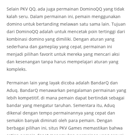
Selain PKV QQ, ada juga permainan DominoQQ yang tidak
kalah seru. Dalam permainan ini, pemain menggunakan
domino untuk bertanding melawan satu sama lain. Tujuan
dari DominoQQ adalah untuk mencetak poin tertinggi dari
kombinasi domino yang dimiliki. Dengan aturan yang
sederhana dan gameplay yang cepat, permainan ini
menjadi pilihan favorit untuk mereka yang mencari aksi
dan kesenangan tanpa harus mempelajari aturan yang
kompleks.
Permainan lain yang layak dicoba adalah BandarQ dan
Aduq. BandarQ menawarkan pengalaman permainan yang
lebih kompetitif, di mana pemain dapat bertindak sebagai
bandar yang mengatur taruhan. Sementara itu, Aduq
dikenal dengan tempo permainannya yang cepat dan
semakin banyak diminati oleh para pemain. Dengan
berbagai pilihan ini, situs PKV Games memastikan bahwa