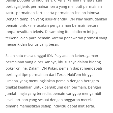
paling populer di Indonesia, dikenal karena menawarkan
berbagai jenis permainan seru yang meliputi permainan
kartu, permainan kartu serta permainan kasino lainnya.
Dengan tampilan yang user-friendly, IDN Play memudahkan
pemain untuk merasakan pengalaman bermain secara
tanpa kesulitan teknis. Di samping itu, platform ini juga
terkenal oleh para pemain karena penawaran promosi yang
menarik dan bonus yang besar.
Salah satu masa unggul IDN Play adalah keberagaman
permainan yang diberikannya, khususnya dalam bidang
poker online. Dalam IDN Poker, pemain dapat mendapati
berbagai tipe permainan dari Texas Hold’em hingga
Omaha, yang memungkinkan pemain dengan beragam
tingkat keahlian untuk bergabung dan bermain. Dengan
jumlah meja yang tersedia, pemain sanggup mengambil
level taruhan yang sesuai dengan anggaran mereka,
dimana memastikan setiap individu dapat ikut serta.