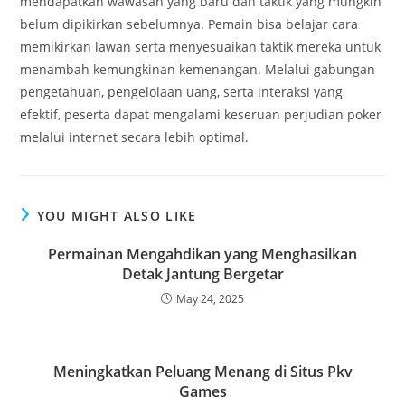
mendapatkan wawasan yang baru dan taktik yang mungkin
belum dipikirkan sebelumnya. Pemain bisa belajar cara
memikirkan lawan serta menyesuaikan taktik mereka untuk
menambah kemungkinan kemenangan. Melalui gabungan
pengetahuan, pengelolaan uang, serta interaksi yang
efektif, peserta dapat mengalami keseruan perjudian poker
melalui internet secara lebih optimal.
YOU MIGHT ALSO LIKE
Permainan Mengahdikan yang Menghasilkan
Detak Jantung Bergetar
May 24, 2025
Meningkatkan Peluang Menang di Situs Pkv
Games