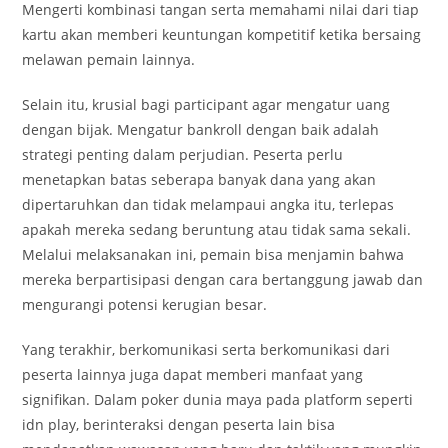
Mengerti kombinasi tangan serta memahami nilai dari tiap
kartu akan memberi keuntungan kompetitif ketika bersaing
melawan pemain lainnya.
Selain itu, krusial bagi participant agar mengatur uang
dengan bijak. Mengatur bankroll dengan baik adalah
strategi penting dalam perjudian. Peserta perlu
menetapkan batas seberapa banyak dana yang akan
dipertaruhkan dan tidak melampaui angka itu, terlepas
apakah mereka sedang beruntung atau tidak sama sekali.
Melalui melaksanakan ini, pemain bisa menjamin bahwa
mereka berpartisipasi dengan cara bertanggung jawab dan
mengurangi potensi kerugian besar.
Yang terakhir, berkomunikasi serta berkomunikasi dari
peserta lainnya juga dapat memberi manfaat yang
signifikan. Dalam poker dunia maya pada platform seperti
idn play, berinteraksi dengan peserta lain bisa