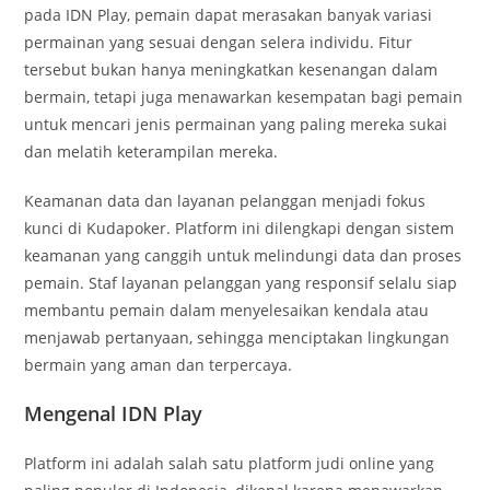
pada IDN Play, pemain dapat merasakan banyak variasi
permainan yang sesuai dengan selera individu. Fitur
tersebut bukan hanya meningkatkan kesenangan dalam
bermain, tetapi juga menawarkan kesempatan bagi pemain
untuk mencari jenis permainan yang paling mereka sukai
dan melatih keterampilan mereka.
Keamanan data dan layanan pelanggan menjadi fokus
kunci di Kudapoker. Platform ini dilengkapi dengan sistem
keamanan yang canggih untuk melindungi data dan proses
pemain. Staf layanan pelanggan yang responsif selalu siap
membantu pemain dalam menyelesaikan kendala atau
menjawab pertanyaan, sehingga menciptakan lingkungan
bermain yang aman dan terpercaya.
Mengenal IDN Play
Platform ini adalah salah satu platform judi online yang