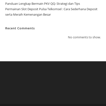
Panduan Lengkap Bermain PKV QQ: Strategi dan Tips
Permainan Slot Deposit Pulsa Telkomsel : Cara Sederhana Deposit
serta Meraih Kemenangan Besar
Recent Comments
No comments to show.