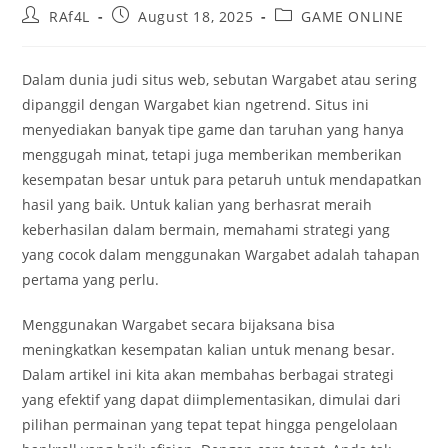
Post
Post
Post
RAf4L
August 18, 2025
GAME ONLINE
author:
published:
category:
Dalam dunia judi situs web, sebutan Wargabet atau sering
dipanggil dengan Wargabet kian ngetrend. Situs ini
menyediakan banyak tipe game dan taruhan yang hanya
menggugah minat, tetapi juga memberikan memberikan
kesempatan besar untuk para petaruh untuk mendapatkan
hasil yang baik. Untuk kalian yang berhasrat meraih
keberhasilan dalam bermain, memahami strategi yang
yang cocok dalam menggunakan Wargabet adalah tahapan
pertama yang perlu.
Menggunakan Wargabet secara bijaksana bisa
meningkatkan kesempatan kalian untuk menang besar.
Dalam artikel ini kita akan membahas berbagai strategi
yang efektif yang dapat diimplementasikan, dimulai dari
pilihan permainan yang tepat tepat hingga pengelolaan