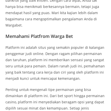
bankroll yang baik efisien. Dengan cara tepat, Anda tak
hanya bisa menikmati berkesannya bermain, tetapi juga
mendapat hasil yang puas. Mari kita kajian lebih dalam
bagaimana cara mengoptimalkan pengalaman Anda di
Wargabet.
Memahami Platfrom Warga Bet
Platform ini adalah situs yang semakin populer di kalangan
penggemar judi online. Dengan ragam pilihan permainan
dan taruhan, platform ini memberikan sensasi yang sangat
seru untuk para pemain. Dalam ranah judi ini, pemahaman
yang baik tentang cara kerja dan ciri yang oleh platform ini
menjadi kunci untuk mencapai kemenangan.
Penting untuk mengenali tipe permainan yang bisa
dimainkan di platform ini. Dari bet sport hingga permainan
casino, platform ini menyediakan beragam opsi yang dapat
dipilih sesuai minat dan kemampuan. Setiap jenis