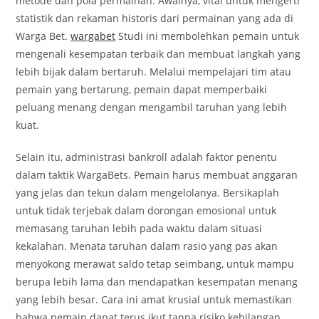
metode dan pola permainan. Awalnya, vital untuk mengerti
statistik dan rekaman historis dari permainan yang ada di
Warga Bet.
wargabet
Studi ini membolehkan pemain untuk
mengenali kesempatan terbaik dan membuat langkah yang
lebih bijak dalam bertaruh. Melalui mempelajari tim atau
pemain yang bertarung, pemain dapat memperbaiki
peluang menang dengan mengambil taruhan yang lebih
kuat.
Selain itu, administrasi bankroll adalah faktor penentu
dalam taktik WargaBets. Pemain harus membuat anggaran
yang jelas dan tekun dalam mengelolanya. Bersikaplah
untuk tidak terjebak dalam dorongan emosional untuk
memasang taruhan lebih pada waktu dalam situasi
kekalahan. Menata taruhan dalam rasio yang pas akan
menyokong merawat saldo tetap seimbang, untuk mampu
berupa lebih lama dan mendapatkan kesempatan menang
yang lebih besar. Cara ini amat krusial untuk memastikan
bahwa pemain dapat terus ikut tanpa risiko kehilangan