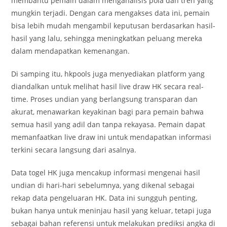
membantu pemain dalam menganalisis pola dan tren yang
mungkin terjadi. Dengan cara mengakses data ini, pemain
bisa lebih mudah mengambil keputusan berdasarkan hasil-
hasil yang lalu, sehingga meningkatkan peluang mereka
dalam mendapatkan kemenangan.
Di samping itu, hkpools juga menyediakan platform yang
diandalkan untuk melihat hasil live draw HK secara real-
time. Proses undian yang berlangsung transparan dan
akurat, menawarkan keyakinan bagi para pemain bahwa
semua hasil yang adil dan tanpa rekayasa. Pemain dapat
memanfaatkan live draw ini untuk mendapatkan informasi
terkini secara langsung dari asalnya.
Data togel HK juga mencakup informasi mengenai hasil
undian di hari-hari sebelumnya, yang dikenal sebagai
rekap data pengeluaran HK. Data ini sungguh penting,
bukan hanya untuk meninjau hasil yang keluar, tetapi juga
sebagai bahan referensi untuk melakukan prediksi angka di