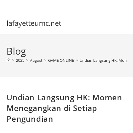
Skip
to
content
lafayetteumc.net
Blog
>
2025
>
August
>
GAME ONLINE
>
Undian Langsung HK: Momen 
Undian Langsung HK: Momen
Menegangkan di Setiap
Pengundian