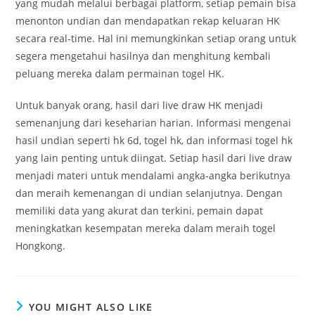
yang mudah melalui berbagai platform, setiap pemain bisa
menonton undian dan mendapatkan rekap keluaran HK
secara real-time. Hal ini memungkinkan setiap orang untuk
segera mengetahui hasilnya dan menghitung kembali
peluang mereka dalam permainan togel HK.
Untuk banyak orang, hasil dari live draw HK menjadi
semenanjung dari keseharian harian. Informasi mengenai
hasil undian seperti hk 6d, togel hk, dan informasi togel hk
yang lain penting untuk diingat. Setiap hasil dari live draw
menjadi materi untuk mendalami angka-angka berikutnya
dan meraih kemenangan di undian selanjutnya. Dengan
memiliki data yang akurat dan terkini, pemain dapat
meningkatkan kesempatan mereka dalam meraih togel
Hongkong.
YOU MIGHT ALSO LIKE