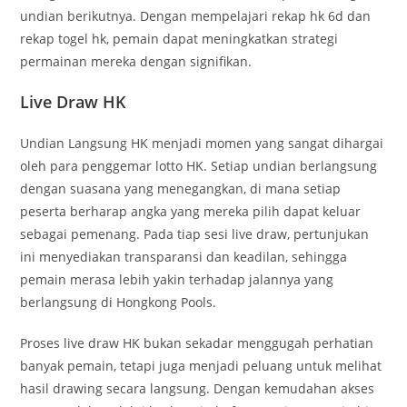
undian berikutnya. Dengan mempelajari rekap hk 6d dan
rekap togel hk, pemain dapat meningkatkan strategi
permainan mereka dengan signifikan.
Live Draw HK
Undian Langsung HK menjadi momen yang sangat dihargai
oleh para penggemar lotto HK. Setiap undian berlangsung
dengan suasana yang menegangkan, di mana setiap
peserta berharap angka yang mereka pilih dapat keluar
sebagai pemenang. Pada tiap sesi live draw, pertunjukan
ini menyediakan transparansi dan keadilan, sehingga
pemain merasa lebih yakin terhadap jalannya yang
berlangsung di Hongkong Pools.
Proses live draw HK bukan sekadar menggugah perhatian
banyak pemain, tetapi juga menjadi peluang untuk melihat
hasil drawing secara langsung. Dengan kemudahan akses