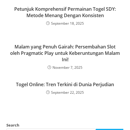
Petunjuk Komprehensif Permainan Togel SDY:
Metode Menang Dengan Konsisten
September 18, 2025
Malam yang Penuh Gairah: Persembahan Slot
oleh Pragmatic Play untuk Keberuntungan Malam
Ini!
November 7, 2025
Togel Online: Tren Terkini di Dunia Perjudian
September 22, 2025
Search