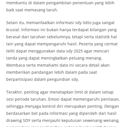
membantu di dalam pengambilan penentuan yang lebih
baik saat memasang taruh.
Selain itu, memanfaatkan informasi sdy lotto juga sangat
krusial. Informasi ini bukan hanya terdapat bilangan yang
berasal dari taruhan sebelumnya, tetapi serta statistik hal
lain yang dapat mempengaruhi hasil. Peserta yang cermat
teliti dapat menggunakan data sdy 2025 agar mencari
tanda yang dapat meningkatkan peluang menang.
Membaca serta memahami data ini secara detail akan
memberikan pandangan lebih dalam pada saat
berpartisipasi dalam pengundian sdy.
Terakhir, penting agar menetapkan limit di dalam setiap
sesi periode taruhan. Emosi dapat memengaruhi penilaian,
sehingga menjaga kontrol diri merupakan penting. Dengan
berdasarkan bet pada informasi yang diperoleh dari hasil
drawing SDY serta menjauhi keputusan sewenang-wenang,