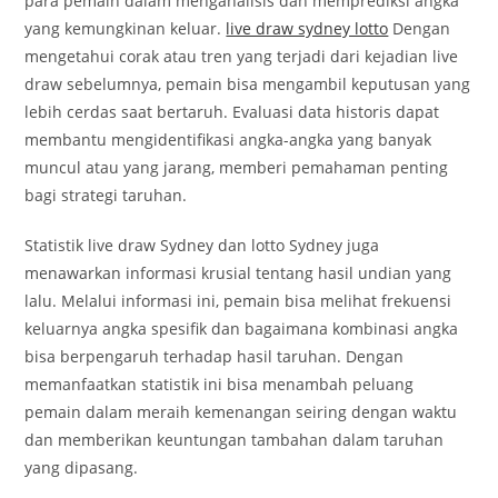
para pemain dalam menganalisis dan memprediksi angka
yang kemungkinan keluar.
live draw sydney lotto
Dengan
mengetahui corak atau tren yang terjadi dari kejadian live
draw sebelumnya, pemain bisa mengambil keputusan yang
lebih cerdas saat bertaruh. Evaluasi data historis dapat
membantu mengidentifikasi angka-angka yang banyak
muncul atau yang jarang, memberi pemahaman penting
bagi strategi taruhan.
Statistik live draw Sydney dan lotto Sydney juga
menawarkan informasi krusial tentang hasil undian yang
lalu. Melalui informasi ini, pemain bisa melihat frekuensi
keluarnya angka spesifik dan bagaimana kombinasi angka
bisa berpengaruh terhadap hasil taruhan. Dengan
memanfaatkan statistik ini bisa menambah peluang
pemain dalam meraih kemenangan seiring dengan waktu
dan memberikan keuntungan tambahan dalam taruhan
yang dipasang.