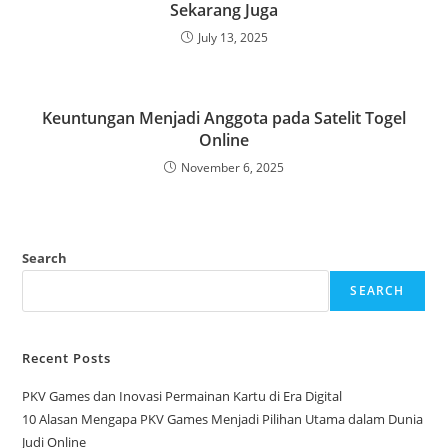
Sekarang Juga
July 13, 2025
Keuntungan Menjadi Anggota pada Satelit Togel
Online
November 6, 2025
Search
SEARCH
Recent Posts
PKV Games dan Inovasi Permainan Kartu di Era Digital
10 Alasan Mengapa PKV Games Menjadi Pilihan Utama dalam Dunia
Judi Online