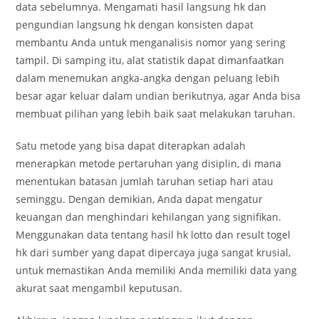
data sebelumnya. Mengamati hasil langsung hk dan
pengundian langsung hk dengan konsisten dapat
membantu Anda untuk menganalisis nomor yang sering
tampil. Di samping itu, alat statistik dapat dimanfaatkan
dalam menemukan angka-angka dengan peluang lebih
besar agar keluar dalam undian berikutnya, agar Anda bisa
membuat pilihan yang lebih baik saat melakukan taruhan.
Satu metode yang bisa dapat diterapkan adalah
menerapkan metode pertaruhan yang disiplin, di mana
menentukan batasan jumlah taruhan setiap hari atau
seminggu. Dengan demikian, Anda dapat mengatur
keuangan dan menghindari kehilangan yang signifikan.
Menggunakan data tentang hasil hk lotto dan result togel
hk dari sumber yang dapat dipercaya juga sangat krusial,
untuk memastikan Anda memiliki Anda memiliki data yang
akurat saat mengambil keputusan.