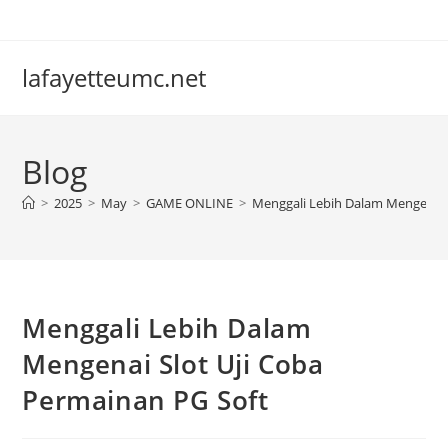
Skip
to
content
lafayetteumc.net
Blog
>
2025
>
May
>
GAME ONLINE
>
Menggali Lebih Dalam Mengenai 
Menggali Lebih Dalam
Mengenai Slot Uji Coba
Permainan PG Soft