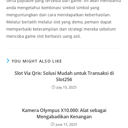
serta paytable yang tersedia dari game. Ini akan membantu
anda mengetahui kombinasi simbol simbol yang
menguntungkan dan cara mendapatkan keberhasilan.
Melalui berlatih melalui slot yang demo, pemain dapat
memperbaiki keterampilan dan strategi mereka sebelum
mencoba game slot berbasis uang asli.
YOU MIGHT ALSO LIKE
Slot Via Qris: Solusi Mudah untuk Transaksi di
Slot256
July 10, 2025
Kamera Olympus X10.000: Alat sebagai
Mengabadikan Kenangan
June 15, 2025