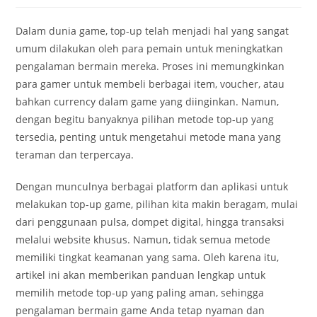
Dalam dunia game, top-up telah menjadi hal yang sangat
umum dilakukan oleh para pemain untuk meningkatkan
pengalaman bermain mereka. Proses ini memungkinkan
para gamer untuk membeli berbagai item, voucher, atau
bahkan currency dalam game yang diinginkan. Namun,
dengan begitu banyaknya pilihan metode top-up yang
tersedia, penting untuk mengetahui metode mana yang
teraman dan terpercaya.
Dengan munculnya berbagai platform dan aplikasi untuk
melakukan top-up game, pilihan kita makin beragam, mulai
dari penggunaan pulsa, dompet digital, hingga transaksi
melalui website khusus. Namun, tidak semua metode
memiliki tingkat keamanan yang sama. Oleh karena itu,
artikel ini akan memberikan panduan lengkap untuk
memilih metode top-up yang paling aman, sehingga
pengalaman bermain game Anda tetap nyaman dan