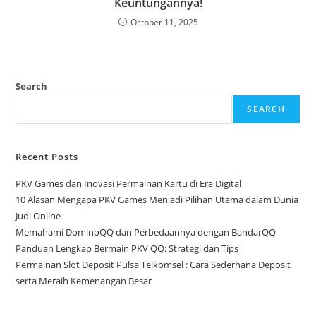
Keuntungannya!
October 11, 2025
Search
SEARCH
Recent Posts
PKV Games dan Inovasi Permainan Kartu di Era Digital
10 Alasan Mengapa PKV Games Menjadi Pilihan Utama dalam Dunia
Judi Online
Memahami DominoQQ dan Perbedaannya dengan BandarQQ
Panduan Lengkap Bermain PKV QQ: Strategi dan Tips
Permainan Slot Deposit Pulsa Telkomsel : Cara Sederhana Deposit
serta Meraih Kemenangan Besar