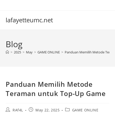
Skip
to
content
lafayetteumc.net
Blog
>
2025
>
May
>
GAME ONLINE
>
Panduan Memilih Metode Teram
Panduan Memilih Metode
Teraman untuk Top-Up Game
Post
Post
Post
RAf4L
May 22, 2025
GAME ONLINE
author:
published:
category: