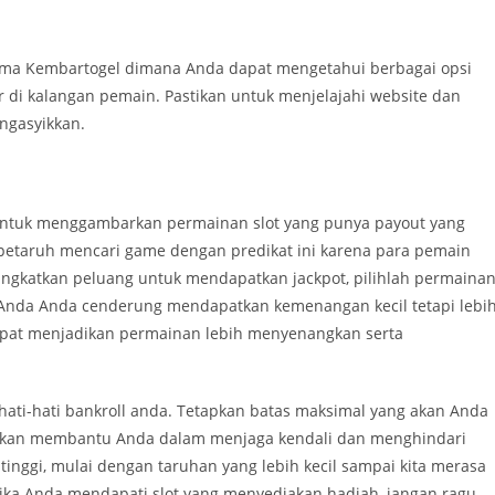
 utama Kembartogel dimana Anda dapat mengetahui berbagai opsi
r di kalangan pemain. Pastikan untuk menjelajahi website dan
gasyikkan.
n untuk menggambarkan permainan slot yang punya payout yang
petaruh mencari game dengan predikat ini karena para pemain
ngkatkan peluang untuk mendapatkan jackpot, pilihlah permaina
a Anda Anda cenderung mendapatkan kemenangan kecil tetapi lebi
apat menjadikan permainan lebih menyenangkan serta
hati-hati bankroll anda. Tetapkan batas maksimal yang akan Anda
 akan membantu Anda dalam menjaga kendali dan menghindari
tinggi, mulai dengan taruhan yang lebih kecil sampai kita merasa
ika Anda mendapati slot yang menyediakan hadiah, jangan ragu