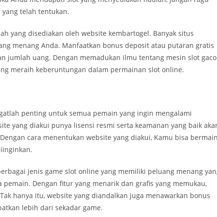
yang telah tentukan.
h yang disediakan oleh website kembartogel. Banyak situs
g menang Anda. Manfaatkan bonus deposit atau putaran gratis
an jumlah uang. Dengan memadukan ilmu tentang mesin slot gaco
ang meraih keberuntungan dalam permainan slot online.
gatlah penting untuk semua pemain yang ingin mengalami
e yang diakui punya lisensi resmi serta keamanan yang baik aka
. Dengan cara menentukan website yang diakui, Kamu bisa bermai
iinginkan.
 berbagai jenis game slot online yang memiliki peluang menang ya
para pemain. Dengan fitur yang menarik dan grafis yang memukau,
ak hanya itu, website yang diandalkan juga menawarkan bonus
tkan lebih dari sekadar game.