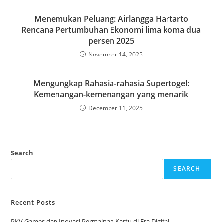
Menemukan Peluang: Airlangga Hartarto
Rencana Pertumbuhan Ekonomi lima koma dua
persen 2025
November 14, 2025
Mengungkap Rahasia-rahasia Supertogel:
Kemenangan-kemenangan yang menarik
December 11, 2025
Search
SEARCH
Recent Posts
PKV Games dan Inovasi Permainan Kartu di Era Digital