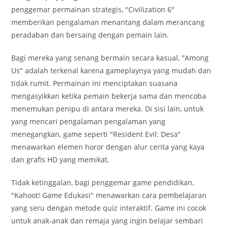
penggemar permainan strategis, "Civilization 6"
memberikan pengalaman menantang dalam merancang
peradaban dan bersaing dengan pemain lain.
Bagi mereka yang senang bermain secara kasual, "Among
Us" adalah terkenal karena gameplaynya yang mudah dan
tidak rumit. Permainan ini menciptakan suasana
mengasyikkan ketika pemain bekerja sama dan mencoba
menemukan penipu di antara mereka. Di sisi lain, untuk
yang mencari pengalaman pengalaman yang
menegangkan, game seperti "Resident Evil: Desa"
menawarkan elemen horor dengan alur cerita yang kaya
dan grafis HD yang memikat.
Tidak ketinggalan, bagi penggemar game pendidikan,
"Kahoot! Game Edukasi" menawarkan cara pembelajaran
yang seru dengan metode quiz interaktif. Game ini cocok
untuk anak-anak dan remaja yang ingin belajar sembari