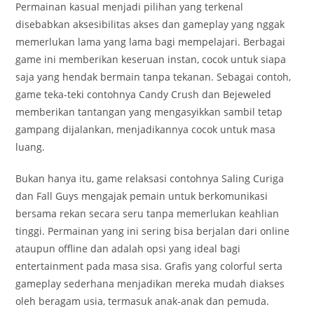
Permainan kasual menjadi pilihan yang terkenal
disebabkan aksesibilitas akses dan gameplay yang nggak
memerlukan lama yang lama bagi mempelajari. Berbagai
game ini memberikan keseruan instan, cocok untuk siapa
saja yang hendak bermain tanpa tekanan. Sebagai contoh,
game teka-teki contohnya Candy Crush dan Bejeweled
memberikan tantangan yang mengasyikkan sambil tetap
gampang dijalankan, menjadikannya cocok untuk masa
luang.
Bukan hanya itu, game relaksasi contohnya Saling Curiga
dan Fall Guys mengajak pemain untuk berkomunikasi
bersama rekan secara seru tanpa memerlukan keahlian
tinggi. Permainan yang ini sering bisa berjalan dari online
ataupun offline dan adalah opsi yang ideal bagi
entertainment pada masa sisa. Grafis yang colorful serta
gameplay sederhana menjadikan mereka mudah diakses
oleh beragam usia, termasuk anak-anak dan pemuda.