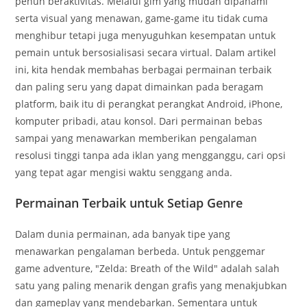
penuh beraktivitas. Melalui gim yang mudah dipahami
serta visual yang menawan, game-game itu tidak cuma
menghibur tetapi juga menyuguhkan kesempatan untuk
pemain untuk bersosialisasi secara virtual. Dalam artikel
ini, kita hendak membahas berbagai permainan terbaik
dan paling seru yang dapat dimainkan pada beragam
platform, baik itu di perangkat perangkat Android, iPhone,
komputer pribadi, atau konsol. Dari permainan bebas
sampai yang menawarkan memberikan pengalaman
resolusi tinggi tanpa ada iklan yang mengganggu, cari opsi
yang tepat agar mengisi waktu senggang anda.
Permainan Terbaik untuk Setiap Genre
Dalam dunia permainan, ada banyak tipe yang
menawarkan pengalaman berbeda. Untuk penggemar
game adventure, "Zelda: Breath of the Wild" adalah salah
satu yang paling menarik dengan grafis yang menakjubkan
dan gameplay yang mendebarkan. Sementara untuk