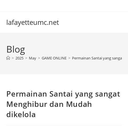
Skip
to
content
lafayetteumc.net
Blog
>
2025
>
May
>
GAME ONLINE
>
Permainan Santai yang sangat M
Permainan Santai yang sangat
Menghibur dan Mudah
dikelola