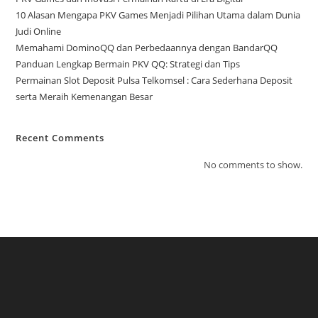
10 Alasan Mengapa PKV Games Menjadi Pilihan Utama dalam Dunia
Judi Online
Memahami DominoQQ dan Perbedaannya dengan BandarQQ
Panduan Lengkap Bermain PKV QQ: Strategi dan Tips
Permainan Slot Deposit Pulsa Telkomsel : Cara Sederhana Deposit
serta Meraih Kemenangan Besar
Recent Comments
No comments to show.