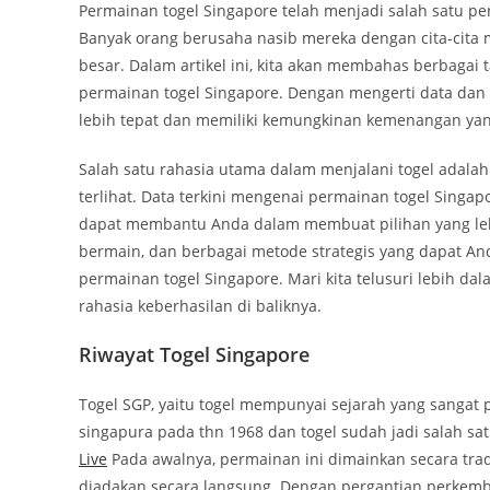
Permainan togel Singapore telah menjadi salah satu per
Banyak orang berusaha nasib mereka dengan cita-cit
besar. Dalam artikel ini, kita akan membahas berbaga
permainan togel Singapore. Dengan mengerti data dan
lebih tepat dan memiliki kemungkinan kemenangan yang
Salah satu rahasia utama dalam menjalani togel adala
terlihat. Data terkini mengenai permainan togel Singapor
dapat membantu Anda dalam membuat pilihan yang leb
bermain, dan berbagai metode strategis yang dapat A
permainan togel Singapore. Mari kita telusuri lebih 
rahasia keberhasilan di baliknya.
Riwayat Togel Singapore
Togel SGP, yaitu togel mempunyai sejarah yang sangat
singapura pada thn 1968 dan togel sudah jadi salah sa
Live
Pada awalnya, permainan ini dimainkan secara trad
diadakan secara langsung. Dengan pergantian perkemban