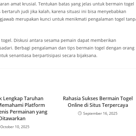
ran amat krusial. Tentukan batas yang jelas untuk bermain togel
 bertaruh judi jika kalah, karena situasi ini bisa menyebabkan
ngjawab merupakan kunci untuk menikmati pengalaman togel tanp
 togel. Diskusi antara sesama pemain dapat memberikan
adari. Berbagi pengalaman dan tips bermain togel dengan orang
k senantiasa berpartisipasi secara bijaksana.
k Lengkap Taruhan
Rahasia Sukses Bermain Togel
 Memahami Platform
Online di Situs Terpercaya
enis Permainan yang
September 16, 2025
Ditawarkan
October 10, 2025