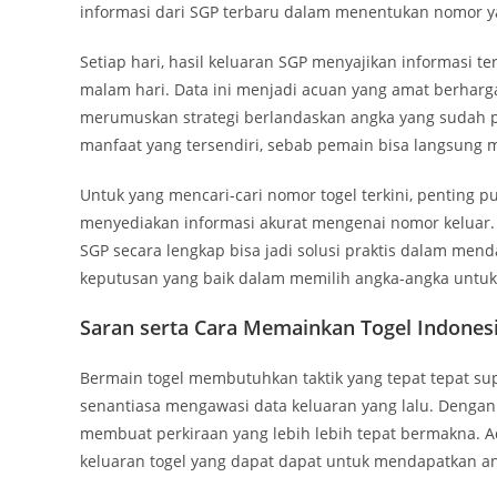
informasi dari SGP terbaru dalam menentukan nomor y
Setiap hari, hasil keluaran SGP menyajikan informasi te
malam hari. Data ini menjadi acuan yang amat berhar
merumuskan strategi berlandaskan angka yang sudah pe
manfaat yang tersendiri, sebab pemain bisa langsung 
Untuk yang mencari-cari nomor togel terkini, penting 
menyediakan informasi akurat mengenai nomor keluar. 
SGP secara lengkap bisa jadi solusi praktis dalam men
keputusan yang baik dalam memilih angka-angka untuk 
Saran serta Cara Memainkan Togel Indones
Bermain togel membutuhkan taktik yang tepat tepat s
senantiasa mengawasi data keluaran yang lalu. Denga
membuat perkiraan yang lebih lebih tepat bermakna. 
keluaran togel yang dapat dapat untuk mendapatkan an