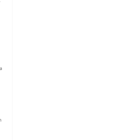
-
a
n