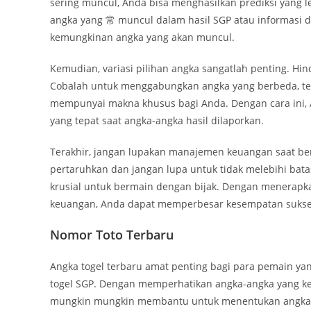
sering muncul, Anda bisa menghasilkan prediksi yang le
angka yang 常 muncul dalam hasil SGP atau informasi 
kemungkinan angka yang akan muncul.
Kemudian, variasi pilihan angka sangatlah penting. Hi
Cobalah untuk menggabungkan angka yang berbeda, ter
mempunyai makna khusus bagi Anda. Dengan cara ini
yang tepat saat angka-angka hasil dilaporkan.
Terakhir, jangan lupakan manajemen keuangan saat ber
pertaruhkan dan jangan lupa untuk tidak melebihi bata
krusial untuk bermain dengan bijak. Dengan menerapka
keuangan, Anda dapat memperbesar kesempatan sukses s
Nomor Toto Terbaru
Angka togel terbaru amat penting bagi para pemain y
togel SGP. Dengan memperhatikan angka-angka yang ke
mungkin mungkin membantu untuk menentukan angka y