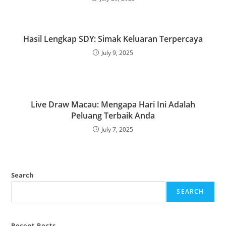
Hasil Lengkap SDY: Simak Keluaran Terpercaya
July 9, 2025
Live Draw Macau: Mengapa Hari Ini Adalah
Peluang Terbaik Anda
July 7, 2025
Search
SEARCH
Recent Posts