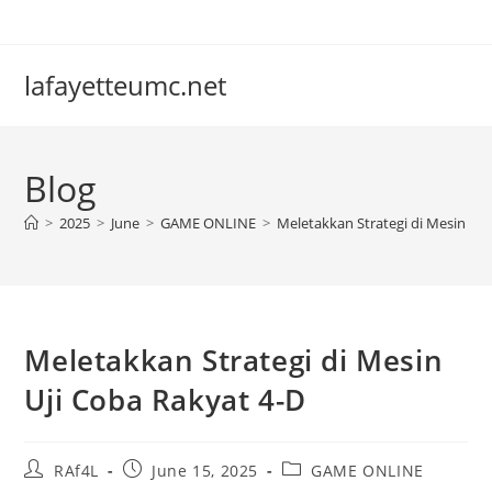
Skip
to
content
lafayetteumc.net
Blog
>
2025
>
June
>
GAME ONLINE
>
Meletakkan Strategi di Mesin Uji
Meletakkan Strategi di Mesin
Uji Coba Rakyat 4-D
Post
Post
Post
RAf4L
June 15, 2025
GAME ONLINE
author:
published:
category: