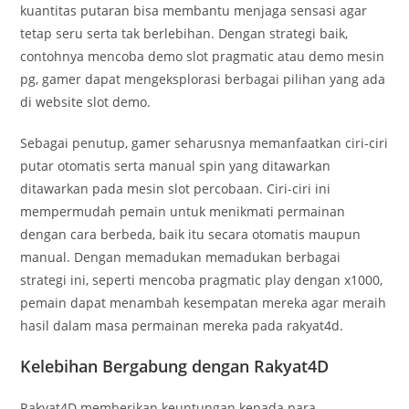
kuantitas putaran bisa membantu menjaga sensasi agar
tetap seru serta tak berlebihan. Dengan strategi baik,
contohnya mencoba demo slot pragmatic atau demo mesin
pg, gamer dapat mengeksplorasi berbagai pilihan yang ada
di website slot demo.
Sebagai penutup, gamer seharusnya memanfaatkan ciri-ciri
putar otomatis serta manual spin yang ditawarkan
ditawarkan pada mesin slot percobaan. Ciri-ciri ini
mempermudah pemain untuk menikmati permainan
dengan cara berbeda, baik itu secara otomatis maupun
manual. Dengan memadukan memadukan berbagai
strategi ini, seperti mencoba pragmatic play dengan x1000,
pemain dapat menambah kesempatan mereka agar meraih
hasil dalam masa permainan mereka pada rakyat4d.
Kelebihan Bergabung dengan Rakyat4D
Rakyat4D memberikan keuntungan kepada para