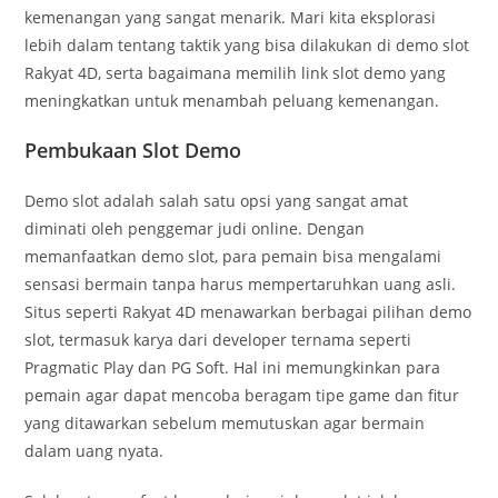
kemenangan yang sangat menarik. Mari kita eksplorasi
lebih dalam tentang taktik yang bisa dilakukan di demo slot
Rakyat 4D, serta bagaimana memilih link slot demo yang
meningkatkan untuk menambah peluang kemenangan.
Pembukaan Slot Demo
Demo slot adalah salah satu opsi yang sangat amat
diminati oleh penggemar judi online. Dengan
memanfaatkan demo slot, para pemain bisa mengalami
sensasi bermain tanpa harus mempertaruhkan uang asli.
Situs seperti Rakyat 4D menawarkan berbagai pilihan demo
slot, termasuk karya dari developer ternama seperti
Pragmatic Play dan PG Soft. Hal ini memungkinkan para
pemain agar dapat mencoba beragam tipe game dan fitur
yang ditawarkan sebelum memutuskan agar bermain
dalam uang nyata.