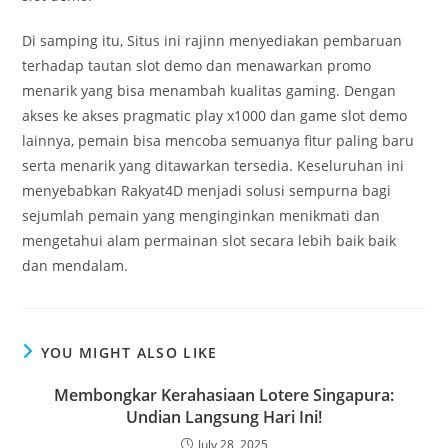
Di samping itu, Situs ini rajinn menyediakan pembaruan
terhadap tautan slot demo dan menawarkan promo
menarik yang bisa menambah kualitas gaming. Dengan
akses ke akses pragmatic play x1000 dan game slot demo
lainnya, pemain bisa mencoba semuanya fitur paling baru
serta menarik yang ditawarkan tersedia. Keseluruhan ini
menyebabkan Rakyat4D menjadi solusi sempurna bagi
sejumlah pemain yang menginginkan menikmati dan
mengetahui alam permainan slot secara lebih baik baik
dan mendalam.
YOU MIGHT ALSO LIKE
Membongkar Kerahasiaan Lotere Singapura:
Undian Langsung Hari Ini!
July 28, 2025