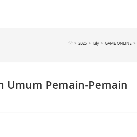
>
2025
>
July
>
GAME ONLINE
>
pan Umum Pemain-Pemain