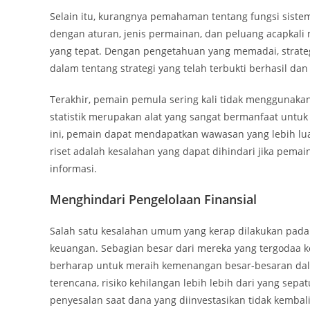
Selain itu, kurangnya pemahaman tentang fungsi sistem
dengan aturan, jenis permainan, dan peluang acapkal
yang tepat. Dengan pengetahuan yang memadai, strategi
dalam tentang strategi yang telah terbukti berhasil d
Terakhir, pemain pemula sering kali tidak menggunakan
statistik merupakan alat yang sangat bermanfaat un
ini, pemain dapat mendapatkan wawasan yang lebih l
riset adalah kesalahan yang dapat dihindari jika pem
informasi.
Menghindari Pengelolaan Finansial
Salah satu kesalahan umum yang kerap dilakukan pad
keuangan. Sebagian besar dari mereka yang tergodaa k
berharap untuk meraih kemenangan besar-besaran dalam
terencana, risiko kehilangan lebih lebih dari yang sep
penyesalan saat dana yang diinvestasikan tidak kembali