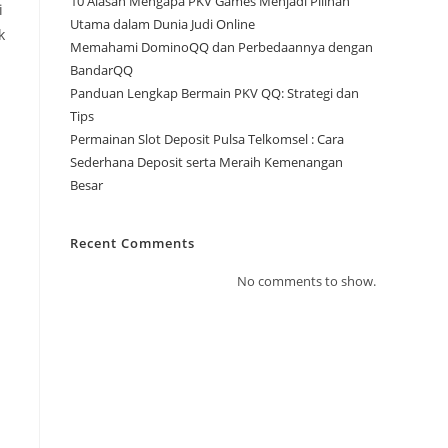
10 Alasan Mengapa PKV Games Menjadi Pilihan
i
Utama dalam Dunia Judi Online
k
Memahami DominoQQ dan Perbedaannya dengan
BandarQQ
Panduan Lengkap Bermain PKV QQ: Strategi dan
Tips
Permainan Slot Deposit Pulsa Telkomsel : Cara
Sederhana Deposit serta Meraih Kemenangan
Besar
Recent Comments
No comments to show.