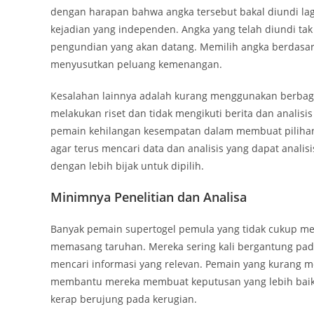
dengan harapan bahwa angka tersebut bakal diundi lag
kejadian yang independen. Angka yang telah diundi t
pengundian yang akan datang. Memilih angka berdasar
menyusutkan peluang kemenangan.
Kesalahan lainnya adalah kurang menggunakan berbagai
melakukan riset dan tidak mengikuti berita dan analisi
pemain kehilangan kesempatan dalam membuat pilihan a
agar terus mencari data dan analisis yang dapat anali
dengan lebih bijak untuk dipilih.
Minimnya Penelitian dan Analisa
Banyak pemain supertogel pemula yang tidak cukup mem
memasang taruhan. Mereka sering kali bergantung pa
mencari informasi yang relevan. Pemain yang kurang me
membantu mereka membuat keputusan yang lebih baik.
kerap berujung pada kerugian.