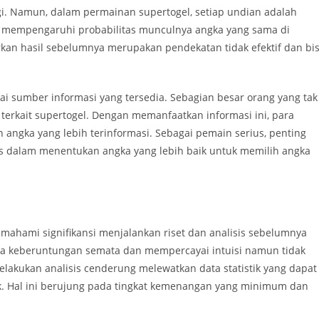
i. Namun, dalam permainan supertogel, setiap undian adalah
ak mempengaruhi probabilitas munculnya angka yang sama di
kan hasil sebelumnya merupakan pendekatan tidak efektif dan bi
 sumber informasi yang tersedia. Sebagian besar orang yang tak
s terkait supertogel. Dengan memanfaatkan informasi ini, para
ngka yang lebih terinformasi. Sebagai pemain serius, penting
sis dalam menentukan angka yang lebih baik untuk memilih angka
ahami signifikansi menjalankan riset dan analisis sebelumnya
da keberuntungan semata dan mempercayai intuisi namun tidak
lakukan analisis cenderung melewatkan data statistik yang dapat
 Hal ini berujung pada tingkat kemenangan yang minimum dan