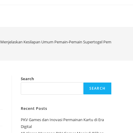
Menjelaskan Kesilapan Umum Pemain-Pemain Supertogel Pemula
Search
SEARCH
Recent Posts
PKV Games dan Inovasi Permainan Kartu di Era
Digital