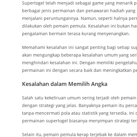
Supertogel telah menjadi sebagai game yang menarik pe
berbagai jenis permainan dan penawaran hadiah yang m
menjalani peruntungannya. Namun, seperti halnya per
dilakukan oleh pemain pemula. Kesalahan ini bukan h
pengalaman bermain terasa kurang menyenangkan.
Memahami kesalahan ini sangat penting bagi setiap supe
akan mengungkap beberapa kesalahan umum yang seri
menghindari kesalahan ini. Dengan memiliki pengetah
permainan ini dengan secara baik dan meningkatkan 
Kesalahan dalam Memilih Angka
Salah satu kekeliruan umum sering terjadi oleh pemai
dengan strategi yang jelas. Banyaknya pemain itu per
tanpa mencermati pola atau statistik yang tersedia. I
permainan supertogel biasanya menyimpan strategi te
Selain itu, pemain pemula kerap terjebak ke dalam me