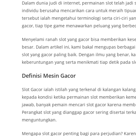
Dalam dunia judi di internet, permainan slot telah jadi
individu berusaha mencarikan cara untuk meraih tipuan
tersebut ialah mengetahui terminologi serta ciri-ciri y
gacor, tiap tipe game menawarkan peluang yang berbed
Menyelami ranah slot yang gacor bisa memberikan k
besar. Dalam artikel ini, kami bakal mengupas berbagai
slot yang gacor paling baik. Dengan ilmu yang benar
keberuntungan yang serta menikmati tiap detik pada sl
Definisi Mesin Gacor
Slot Gacor ialah istilah yang terkenal di kalangan kala
kepada kondisi ketika permainan slot memberikan kemen
jawab, banyak pemain mencari slot gacor karena membe
Perangkat slot yang dianggap gacor sering disertai ter
menguntungkan.
Mengapa slot gacor penting bagi para perjudian? Kar