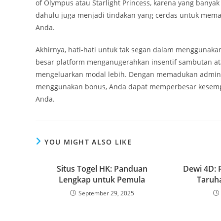
of Olympus atau Starlight Princess, karena yang banyak
dahulu juga menjadi tindakan yang cerdas untuk m
Anda.
Akhirnya, hati-hati untuk tak segan dalam menggunakan
besar platform menganugerahkan insentif sambutan at
mengeluarkan modal lebih. Dengan memadukan administ
menggunakan bonus, Anda dapat memperbesar kesempa
Anda.
YOU MIGHT ALSO LIKE
Situs Togel HK: Panduan
Dewi 4D: 
Lengkap untuk Pemula
Taruh
September 29, 2025