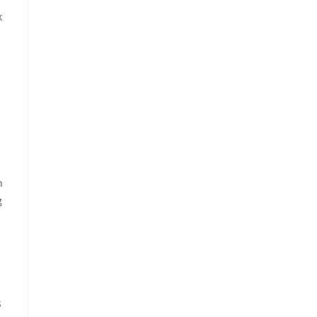
k
h
g
s