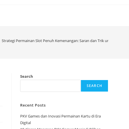
Strategi Permainan Slot Penuh Kemenangan: Saran dan Trik untuk Jackpot
Search
SEARCH
Recent Posts
PKV Games dan Inovasi Permainan Kartu di Era
Digital