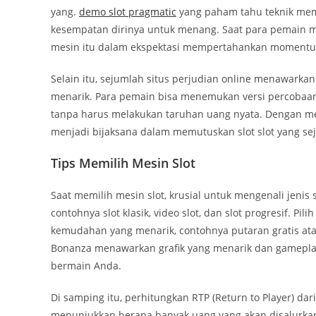
yang.
demo slot pragmatic
yang paham tahu teknik memi
kesempatan dirinya untuk menang. Saat para pemain m
mesin itu dalam ekspektasi mempertahankan moment
Selain itu, sejumlah situs perjudian online menawarkan
menarik. Para pemain bisa menemukan versi percoba
tanpa harus melakukan taruhan uang nyata. Dengan men
menjadi bijaksana dalam memutuskan slot slot yang se
Tips Memilih Mesin Slot
Saat memilih mesin slot, krusial untuk mengenali jenis
contohnya slot klasik, video slot, dan slot progresif.
kemudahan yang menarik, contohnya putaran gratis atau
Bonanza menawarkan grafik yang menarik dan gamepla
bermain Anda.
Di samping itu, perhitungkan RTP (Return to Player) d
menunjukkan berapa banyak uang yang akan disalurkan 