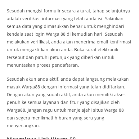
Sesudah mengisi formulir secara akurat, tahap selanjutnya
adalah verifikasi informasi yang telah anda isi. Yakinkan
semua data yang dimasukkan benar untuk menghindari
kendala saat login Warga 88 di kemudian hari. Sesudah
melakukan verifikasi, anda akan menerima email konfirmasi
untuk mengaktifkan akun anda. Buka surat elektronik
tersebut dan patuhi petunjuk yang diberikan untuk
menuntaskan proses pendaftaran.
Sesudah akun anda aktif, anda dapat langsung melakukan
masuk Warga88 dengan informasi yang telah didftarkan.
Dengan akun yang sudah aktif, anda akan memiliki akses
penuh ke semua layanan dan fitur yang disajikan oleh
Warga88. Jangan ragu untuk menjelajahi situs Warga 88
dan segera menikmati hiburan yang seru yang
menyenangkan.