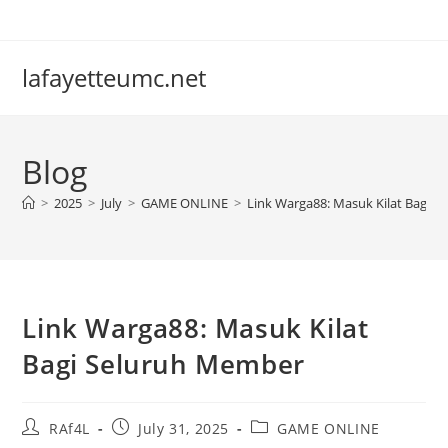
Skip
to
content
lafayetteumc.net
Blog
>
2025
>
July
>
GAME ONLINE
>
Link Warga88: Masuk Kilat Bagi 
Link Warga88: Masuk Kilat
Bagi Seluruh Member
Post
Post
Post
RAf4L
July 31, 2025
GAME ONLINE
author:
published:
category: