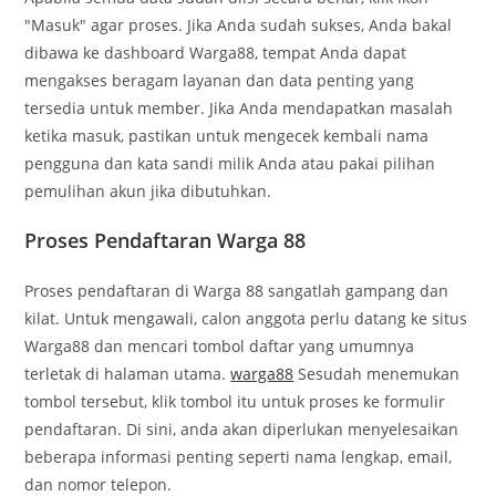
"Masuk" agar proses. Jika Anda sudah sukses, Anda bakal
dibawa ke dashboard Warga88, tempat Anda dapat
mengakses beragam layanan dan data penting yang
tersedia untuk member. Jika Anda mendapatkan masalah
ketika masuk, pastikan untuk mengecek kembali nama
pengguna dan kata sandi milik Anda atau pakai pilihan
pemulihan akun jika dibutuhkan.
Proses Pendaftaran Warga 88
Proses pendaftaran di Warga 88 sangatlah gampang dan
kilat. Untuk mengawali, calon anggota perlu datang ke situs
Warga88 dan mencari tombol daftar yang umumnya
terletak di halaman utama.
warga88
Sesudah menemukan
tombol tersebut, klik tombol itu untuk proses ke formulir
pendaftaran. Di sini, anda akan diperlukan menyelesaikan
beberapa informasi penting seperti nama lengkap, email,
dan nomor telepon.