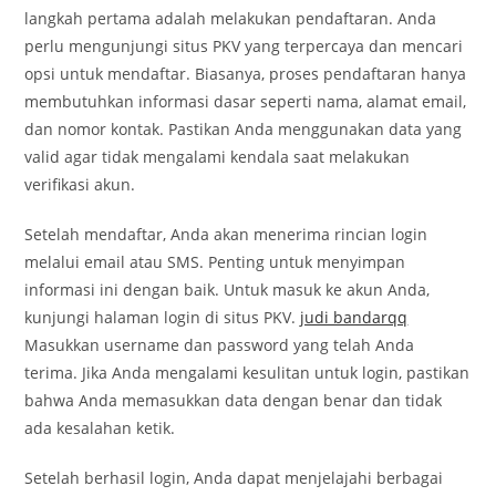
langkah pertama adalah melakukan pendaftaran. Anda
perlu mengunjungi situs PKV yang terpercaya dan mencari
opsi untuk mendaftar. Biasanya, proses pendaftaran hanya
membutuhkan informasi dasar seperti nama, alamat email,
dan nomor kontak. Pastikan Anda menggunakan data yang
valid agar tidak mengalami kendala saat melakukan
verifikasi akun.
Setelah mendaftar, Anda akan menerima rincian login
melalui email atau SMS. Penting untuk menyimpan
informasi ini dengan baik. Untuk masuk ke akun Anda,
kunjungi halaman login di situs PKV.
judi bandarqq
Masukkan username dan password yang telah Anda
terima. Jika Anda mengalami kesulitan untuk login, pastikan
bahwa Anda memasukkan data dengan benar dan tidak
ada kesalahan ketik.
Setelah berhasil login, Anda dapat menjelajahi berbagai