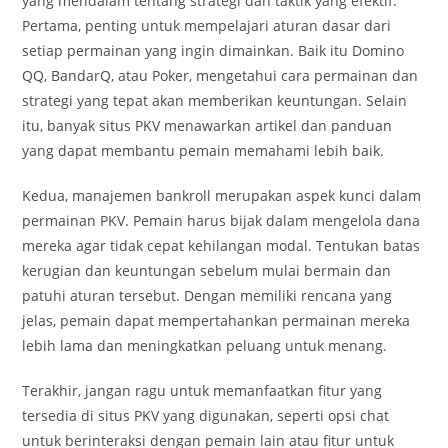
yang mendalam tentang strategi dan taktik yang efektif.
Pertama, penting untuk mempelajari aturan dasar dari
setiap permainan yang ingin dimainkan. Baik itu Domino
QQ, BandarQ, atau Poker, mengetahui cara permainan dan
strategi yang tepat akan memberikan keuntungan. Selain
itu, banyak situs PKV menawarkan artikel dan panduan
yang dapat membantu pemain memahami lebih baik.
Kedua, manajemen bankroll merupakan aspek kunci dalam
permainan PKV. Pemain harus bijak dalam mengelola dana
mereka agar tidak cepat kehilangan modal. Tentukan batas
kerugian dan keuntungan sebelum mulai bermain dan
patuhi aturan tersebut. Dengan memiliki rencana yang
jelas, pemain dapat mempertahankan permainan mereka
lebih lama dan meningkatkan peluang untuk menang.
Terakhir, jangan ragu untuk memanfaatkan fitur yang
tersedia di situs PKV yang digunakan, seperti opsi chat
untuk berinteraksi dengan pemain lain atau fitur untuk