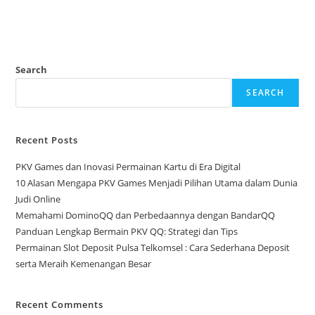
Search
SEARCH
Recent Posts
PKV Games dan Inovasi Permainan Kartu di Era Digital
10 Alasan Mengapa PKV Games Menjadi Pilihan Utama dalam Dunia
Judi Online
Memahami DominoQQ dan Perbedaannya dengan BandarQQ
Panduan Lengkap Bermain PKV QQ: Strategi dan Tips
Permainan Slot Deposit Pulsa Telkomsel : Cara Sederhana Deposit
serta Meraih Kemenangan Besar
Recent Comments