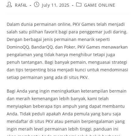
Post
Post
Post
RAf4L
July 11, 2025
GAME ONLINE
author:
published:
category:
Dalam dunia permainan online, PKV Games telah menjadi
salah satu pilihan favorit bagi para penggemar judi daring.
Dengan berbagai jenis permainan menarik seperti
DominoQQ, BandarQQ, dan Poker, PKV Games menawarkan
pengalaman yang tidak hanya menghibur tetapi juga
penuh tantangan. Bagi banyak pemain, menguasai strategi
dan tips terpenting bisa menjadi kunci untuk mendominasi
setiap permainan yang ada di situs PKV.
Bagi Anda yang ingin meningkatkan keterampilan bermain
dan meraih kemenangan lebih banyak, kami telah
menyiapkan beberapa tips ampuh yang dapat membantu
Anda. Tidak peduli apakah Anda pemula yang baru saja
mendaftar di situs PKV atau pemain berpengalaman yang
ingin meraih level permainan lebih tinggi, panduan ini