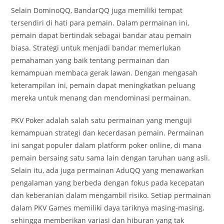
Selain DominoQQ, BandarQQ juga memiliki tempat
tersendiri di hati para pemain. Dalam permainan ini,
pemain dapat bertindak sebagai bandar atau pemain
biasa. Strategi untuk menjadi bandar memerlukan
pemahaman yang baik tentang permainan dan
kemampuan membaca gerak lawan. Dengan mengasah
keterampilan ini, pemain dapat meningkatkan peluang
mereka untuk menang dan mendominasi permainan.
PKV Poker adalah salah satu permainan yang menguji
kemampuan strategi dan kecerdasan pemain. Permainan
ini sangat populer dalam platform poker online, di mana
pemain bersaing satu sama lain dengan taruhan uang asli.
Selain itu, ada juga permainan AduQQ yang menawarkan
pengalaman yang berbeda dengan fokus pada kecepatan
dan keberanian dalam mengambil risiko. Setiap permainan
dalam PKV Games memiliki daya tariknya masing-masing,
sehingga memberikan variasi dan hiburan yang tak