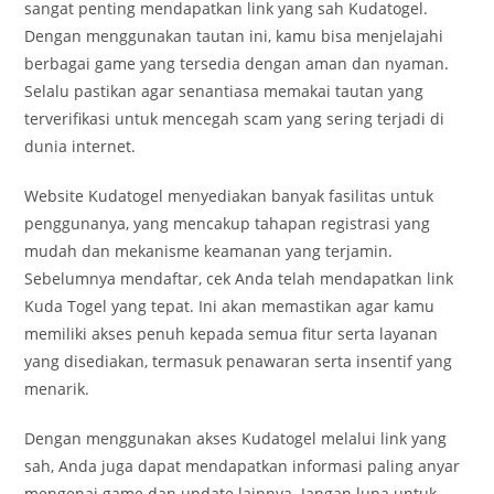
sangat penting mendapatkan link yang sah Kudatogel.
Dengan menggunakan tautan ini, kamu bisa menjelajahi
berbagai game yang tersedia dengan aman dan nyaman.
Selalu pastikan agar senantiasa memakai tautan yang
terverifikasi untuk mencegah scam yang sering terjadi di
dunia internet.
Website Kudatogel menyediakan banyak fasilitas untuk
penggunanya, yang mencakup tahapan registrasi yang
mudah dan mekanisme keamanan yang terjamin.
Sebelumnya mendaftar, cek Anda telah mendapatkan link
Kuda Togel yang tepat. Ini akan memastikan agar kamu
memiliki akses penuh kepada semua fitur serta layanan
yang disediakan, termasuk penawaran serta insentif yang
menarik.
Dengan menggunakan akses Kudatogel melalui link yang
sah, Anda juga dapat mendapatkan informasi paling anyar
mengenai game dan update lainnya. Jangan lupa untuk