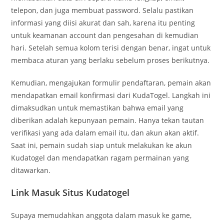
telepon, dan juga membuat password. Selalu pastikan
informasi yang diisi akurat dan sah, karena itu penting
untuk keamanan account dan pengesahan di kemudian
hari. Setelah semua kolom terisi dengan benar, ingat untuk
membaca aturan yang berlaku sebelum proses berikutnya.
Kemudian, mengajukan formulir pendaftaran, pemain akan
mendapatkan email konfirmasi dari KudaTogel. Langkah ini
dimaksudkan untuk memastikan bahwa email yang
diberikan adalah kepunyaan pemain. Hanya tekan tautan
verifikasi yang ada dalam email itu, dan akun akan aktif.
Saat ini, pemain sudah siap untuk melakukan ke akun
Kudatogel dan mendapatkan ragam permainan yang
ditawarkan.
Link Masuk Situs Kudatogel
Supaya memudahkan anggota dalam masuk ke game,