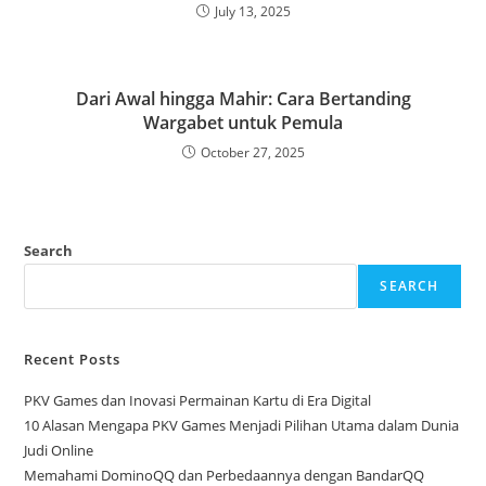
July 13, 2025
Dari Awal hingga Mahir: Cara Bertanding
Wargabet untuk Pemula
October 27, 2025
Search
SEARCH
Recent Posts
PKV Games dan Inovasi Permainan Kartu di Era Digital
10 Alasan Mengapa PKV Games Menjadi Pilihan Utama dalam Dunia
Judi Online
Memahami DominoQQ dan Perbedaannya dengan BandarQQ