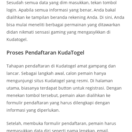
Sesudah semua data yang dim masukkan, tekan tombol
login. Apabila semua informasi yang benar, Anda bakal
dialihkan ke tampilan beranda rekening Anda. Di sini, Anda
bisa mulai meneliti berbagai permainan yang ditawarkan
didan nikmati sensasi gaming yang mengasyikkan di
Kudatogel.
Proses Pendaftaran KudaTogel
Tahapan pendaftaran di Kudatogel amat gampang dan
lancar. Sebagai langkah awal, calon pemain hanya
mengunjungi situs Kudatogel yang resmi. Di halaman
utama, biasanya terdapat button untuk registrasi. Dengan
menekan tombol tersebut, pemain akan dialihkan ke
formulir pendaftaran yang harus dilengkapi dengan
informasi yang diperlukan.
Setelah, membuka formulir pendaftaran, pemain harus
memasukkan data diri seperti nama lengkap, email,