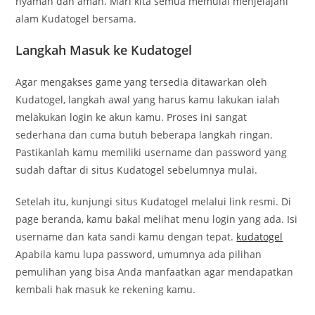
nyaman dan aman. Mari kita semua memulai menjelajahi
alam Kudatogel bersama.
Langkah Masuk ke Kudatogel
Agar mengakses game yang tersedia ditawarkan oleh
Kudatogel, langkah awal yang harus kamu lakukan ialah
melakukan login ke akun kamu. Proses ini sangat
sederhana dan cuma butuh beberapa langkah ringan.
Pastikanlah kamu memiliki username dan password yang
sudah daftar di situs Kudatogel sebelumnya mulai.
Setelah itu, kunjungi situs Kudatogel melalui link resmi. Di
page beranda, kamu bakal melihat menu login yang ada. Isi
username dan kata sandi kamu dengan tepat.
kudatogel
Apabila kamu lupa password, umumnya ada pilihan
pemulihan yang bisa Anda manfaatkan agar mendapatkan
kembali hak masuk ke rekening kamu.