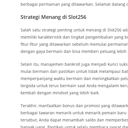
berbagai permainan yang ditawarkan. Selamat datang d
Strategi Menang di Slot256
Salah satu strategi penting untuk menang di Slot256 
memiliki karakteristik dan tingkat pengembalian yan
fitur-fitur yang ditawarkan sebelum memulai permaina
dengan gaya bermain dan bisa memberi peluang lebih
Selain itu, manajemen bankroll juga menjadi kunci suk
mulai bermain dan pastikan untuk tidak melampaui bat
memperpanjang waktu bermain dan meningkatkan pel
tergoda untuk terus bermain saat Anda mengalami keru
kembali dengan mindset yang lebih baik.
Terakhir, manfaatkan bonus dan promosi yang ditawark
berbagai tawaran menarik untuk menarik pemain bar
tersebut, Anda dapat menambah saldo dan memperbes
banyak uang. Pastikan untuk selalu membaca syarat da