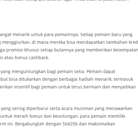
angat menarik untuk para pemainnya. Setiap pemain baru yang
g menggiurkan, di mana mereka bisa mendapatkan tambahan kred
juga promosi khusus setiap bulannya yang memberikan kesempata
is atau bonus cashback.
tas yang menguntungkan bagi pemain setia. Pemain dapat
ebut bisa ditukarkan dengan berbagai hadiah menarik, termasuk
berikan insentif bagi pemain untuk terus bermain dan menjadikan
o yang sering diperbarui serta acara musiman yang menawarkan
untuk meraih bonus dan keuntungan, para pemain memiliki
form ini. Bergabunglah dengan Slot256 dan maksimalkan