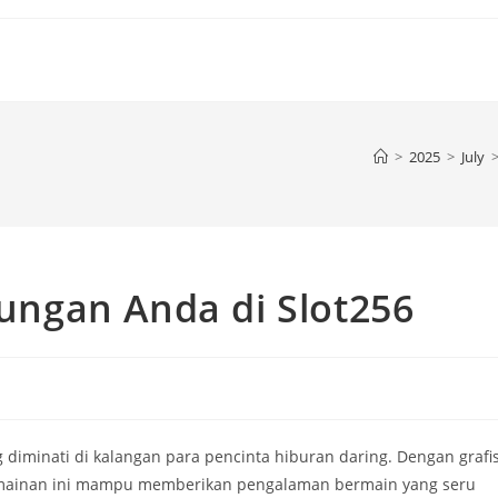
>
2025
>
July
ngan Anda di Slot256
 diminati di kalangan para pencinta hiburan daring. Dengan grafi
rmainan ini mampu memberikan pengalaman bermain yang seru