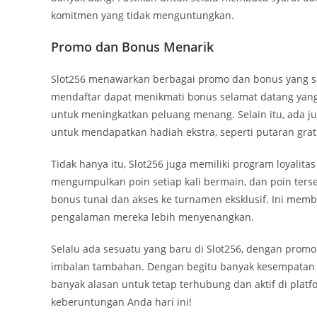
komitmen yang tidak menguntungkan.
Promo dan Bonus Menarik
Slot256 menawarkan berbagai promo dan bonus yang s
mendaftar dapat menikmati bonus selamat datang yan
untuk meningkatkan peluang menang. Selain itu, ada 
untuk mendapatkan hadiah ekstra, seperti putaran grat
Tidak hanya itu, Slot256 juga memiliki program loyali
mengumpulkan poin setiap kali bermain, dan poin ters
bonus tunai dan akses ke turnamen eksklusif. Ini mem
pengalaman mereka lebih menyenangkan.
Selalu ada sesuatu yang baru di Slot256, dengan prom
imbalan tambahan. Dengan begitu banyak kesempatan 
banyak alasan untuk tetap terhubung dan aktif di plat
keberuntungan Anda hari ini!