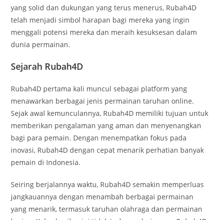
yang solid dan dukungan yang terus menerus, Rubah4D
telah menjadi simbol harapan bagi mereka yang ingin
menggali potensi mereka dan meraih kesuksesan dalam
dunia permainan.
Sejarah Rubah4D
Rubah4D pertama kali muncul sebagai platform yang
menawarkan berbagai jenis permainan taruhan online.
Sejak awal kemunculannya, Rubah4D memiliki tujuan untuk
memberikan pengalaman yang aman dan menyenangkan
bagi para pemain. Dengan menempatkan fokus pada
inovasi, Rubah4D dengan cepat menarik perhatian banyak
pemain di Indonesia.
Seiring berjalannya waktu, Rubah4D semakin memperluas
jangkauannya dengan menambah berbagai permainan
yang menarik, termasuk taruhan olahraga dan permainan