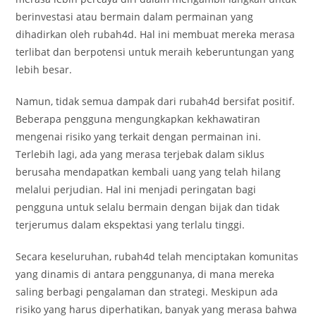
berinvestasi atau bermain dalam permainan yang
dihadirkan oleh rubah4d. Hal ini membuat mereka merasa
terlibat dan berpotensi untuk meraih keberuntungan yang
lebih besar.
Namun, tidak semua dampak dari rubah4d bersifat positif.
Beberapa pengguna mengungkapkan kekhawatiran
mengenai risiko yang terkait dengan permainan ini.
Terlebih lagi, ada yang merasa terjebak dalam siklus
berusaha mendapatkan kembali uang yang telah hilang
melalui perjudian. Hal ini menjadi peringatan bagi
pengguna untuk selalu bermain dengan bijak dan tidak
terjerumus dalam ekspektasi yang terlalu tinggi.
Secara keseluruhan, rubah4d telah menciptakan komunitas
yang dinamis di antara penggunanya, di mana mereka
saling berbagi pengalaman dan strategi. Meskipun ada
risiko yang harus diperhatikan, banyak yang merasa bahwa