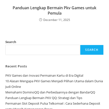
Panduan Lengkap Bermain Pkv Games untuk
Pemula
December 11, 2025
Search
SEARCH
Recent Posts
PKV Games dan Inovasi Permainan Kartu di Era Digital
10 Alasan Mengapa PKV Games Menjadi Pilihan Utama dalam Dunia
Judi Online
Memahami DominoQQ dan Perbedaannya dengan BandarQQ
Panduan Lengkap Bermain PKV QQ: Strategi dan Tips
Permainan Slot Deposit Pulsa Telkomsel : Cara Sederhana Deposit